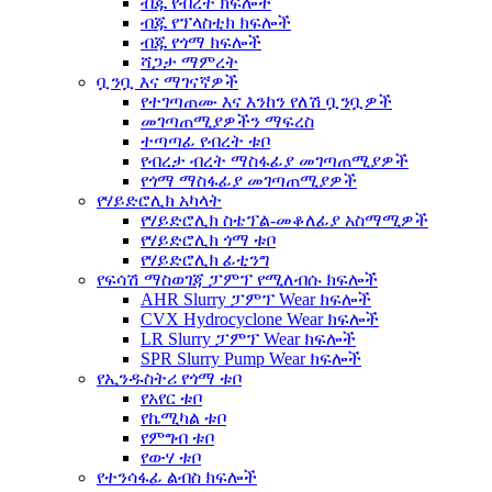
ብጁ የብረት ክፍሎች
ብጁ የፕላስቲክ ክፍሎች
ብጁ የጎማ ክፍሎች
ሻጋታ ማምረት
ቧንቧ እና ማገናኛዎች
የተገጣጠሙ እና እንከን የለሽ ቧንቧዎች
መገጣጠሚያዎችን ማፍረስ
ተጣጣፊ የብረት ቱቦ
የብረታ ብረት ማስፋፊያ መገጣጠሚያዎች
የጎማ ማስፋፊያ መገጣጠሚያዎች
የሃይድሮሊክ አካላት
የሃይድሮሊክ ስቴፕል-መቆለፊያ አስማሚዎች
የሃይድሮሊክ ጎማ ቱቦ
የሃይድሮሊክ ፊቲንግ
የፍሳሽ ማስወገጃ ፓምፕ የሚለብሱ ክፍሎች
AHR Slurry ፓምፕ Wear ክፍሎች
CVX Hydrocyclone Wear ክፍሎች
LR Slurry ፓምፕ Wear ክፍሎች
SPR Slurry Pump Wear ክፍሎች
የኢንዱስትሪ የጎማ ቱቦ
የአየር ቱቦ
የኬሚካል ቱቦ
የምግብ ቱቦ
የውሃ ቱቦ
የተንሳፋፊ ልብስ ክፍሎች