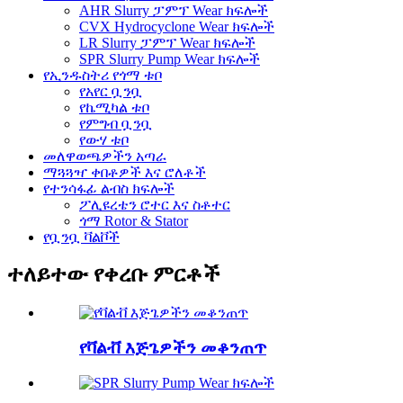
AHR Slurry ፓምፕ Wear ክፍሎች
CVX Hydrocyclone Wear ክፍሎች
LR Slurry ፓምፕ Wear ክፍሎች
SPR Slurry Pump Wear ክፍሎች
የኢንዱስትሪ የጎማ ቱቦ
የአየር ቧንቧ
የኬሚካል ቱቦ
የምግብ ቧንቧ
የውሃ ቱቦ
መለዋወጫዎችን አጣራ
ማጓጓዣ ቀበቶዎች እና ሮለቶች
የተንሳፋፊ ልብስ ክፍሎች
ፖሊዩረቴን ሮተር እና ስቶተር
ጎማ Rotor & Stator
የቧንቧ ቫልቮች
ተለይተው የቀረቡ ምርቶች
የቫልቭ እጅጌዎችን መቆንጠጥ