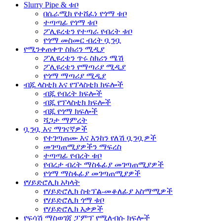
Slurry Pipe & ቱቦ
በሴራሚክ የተሸፈነ የጎማ ቱቦ
ተጣጣፊ የጎማ ቱቦ
ፖሊዩረቴን የተጣራ የብረት ቱቦ
የጎማ መስመር ብረት ቧንቧ
የሚንቀጠቀጥ ስክሪን ሚዲያ
ፖሊዩረቴን ጥሩ ስክሪን ሜሽ
ፖሊዩረቴን የማጣሪያ ሚዲያ
የጎማ ማጣሪያ ሚዲያ
ብጁ ላስቲክ እና የፕላስቲክ ክፍሎች
ብጁ የብረት ክፍሎች
ብጁ የፕላስቲክ ክፍሎች
ብጁ የጎማ ክፍሎች
ሻጋታ ማምረት
ቧንቧ እና ማገናኛዎች
የተገጣጠሙ እና እንከን የለሽ ቧንቧዎች
መገጣጠሚያዎችን ማፍረስ
ተጣጣፊ የብረት ቱቦ
የብረታ ብረት ማስፋፊያ መገጣጠሚያዎች
የጎማ ማስፋፊያ መገጣጠሚያዎች
የሃይድሮሊክ አካላት
የሃይድሮሊክ ስቴፕል-መቆለፊያ አስማሚዎች
የሃይድሮሊክ ጎማ ቱቦ
የሃይድሮሊክ እቃዎች
የፍሳሽ ማስወገጃ ፓምፕ የሚለብሱ ክፍሎች