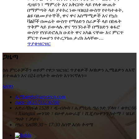
ዲዛይን ፣ ማምረት እና አቅርቦት ላይ የላቀ ውጤት
በማምጣት ላይ ያተኮረ ነው።በዚህ ውስጥ የተካተቱት,
ልዩ ባለሙያተኞች, ዋና ዋና አስማሚዎች እና የኳስ
ቫልቮች በመሬት ውስጥ የማዕድን ስራዎች ላይ በስፋት
ጥቅም ላይ ይውላሉ.ዋና ግንኙነቶች በማዕድን ቁፋሮ
ውስጥ የሃይድሮሊክ ዑደት ዋና አካል ናቸው እና ምርጥ
ምርጥ የመሆን የተረጋገጠ ታሪክ አላቸው…
ጥያቄ
ዝርዝር
ጋዜጣ
ስለ ምርቶቻችን ወይም የዋጋ ዝርዝር ጥያቄዎች እባክዎን ኢሜልዎን ለእኛ
ይተዉልን እና በ24 ሰዓታት ውስጥ እንገናኛለን።
አስገባ
ኢሜል
info@arextecn.com
ስልክ
+8615733230780
አድራሻ
ክፍል 1528 ፣ ዲ-ብሎክ ፣ ኤምሲሲ ግራንድ ፕላዛ ፣ ቁጥር 66
፣ Xiangtai መንገድ ፣ ዩሁዋ አውራጃ ፣ ሺጂያዙዋንግ ከተማ ፣ ሄቤይ
ግዛት ፣ ቻይና
የስራ ጊዜ
08:30 ~ 17:30 ከሰኞ እስከ ቅዳሜ