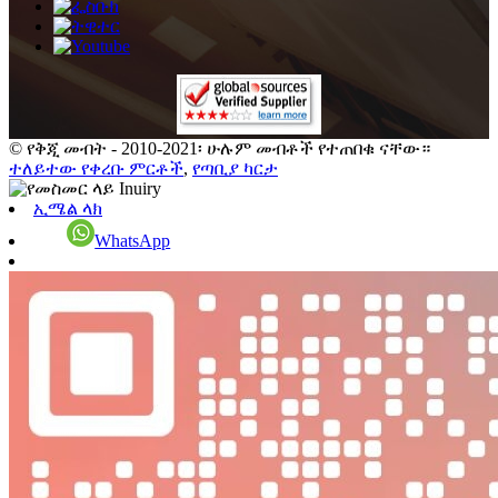
© የቅጂ መብት - 2010-2021፡ ሁሉም መብቶች የተጠበቁ ናቸው።
ተለይተው የቀረቡ ምርቶች
,
የጣቢያ ካርታ
ኢሜል ላክ
WhatsApp