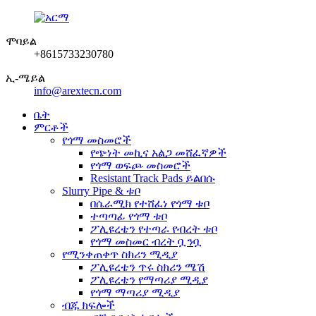
ሞባይል
+8615733230780
ኢ-ሜይል
info@arextecn.com
ቤት
ምርቶች
የጎማ መስመሮች
የጭነት መኪና አልጋ መሸፈኛዎች
የጎማ ወፍጮ መስመሮች
Resistant Track Pads ይልበሱ
Slurry Pipe & ቱቦ
በሴራሚክ የተሸፈነ የጎማ ቱቦ
ተጣጣፊ የጎማ ቱቦ
ፖሊዩረቴን የተጣራ የብረት ቱቦ
የጎማ መስመር ብረት ቧንቧ
የሚንቀጠቀጥ ስክሪን ሚዲያ
ፖሊዩረቴን ጥሩ ስክሪን ሜሽ
ፖሊዩረቴን የማጣሪያ ሚዲያ
የጎማ ማጣሪያ ሚዲያ
ብጁ ክፍሎች