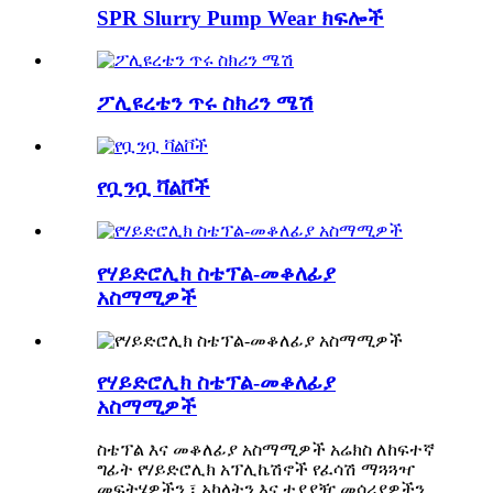
SPR Slurry Pump Wear ክፍሎች
ፖሊዩረቴን ጥሩ ስክሪን ሜሽ
የቧንቧ ቫልቮች
የሃይድሮሊክ ስቴፕል-መቆለፊያ
አስማሚዎች
የሃይድሮሊክ ስቴፕል-መቆለፊያ
አስማሚዎች
ስቴፕል እና መቆለፊያ አስማሚዎች አሬክስ ለከፍተኛ
ግፊት የሃይድሮሊክ አፕሊኬሽኖች የፈሳሽ ማጓጓዣ
መፍትሄዎችን ፣ አካላትን እና ተያያዥ መሳሪያዎችን