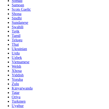
Somali
Samoan
Scots Gaelic
Shona
Sindhi
Sundanese
Swahili
Tajik
Tamil
Telugu
Thai
Ukrainian
Urdu
Uzbek
Vietnamese
Welsh
Xhosa
Yiddish
Yoruba
Zulu
Kinyarwanda
Tatar
Oriya
Turkmen
Uyghur