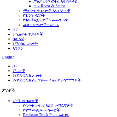
ፖሊዩረቴን ሮተር እና ስቶተር
ጎማ Rotor & Stator
ማጓጓዣ ቀበቶዎች እና ሮለቶች
የቧንቧ ቫልቮች
የቫልቭ እጅጌዎችን መቆንጠጥ
መለዋወጫዎችን አጣራ
ዜና
የሚጠየቁ ጥያቄዎች
ስለ እኛ
የምስክር ወረቀት
አግኙን
English
ቤት
ምርቶች
የሃይድሮሊክ አካላት
የሃይድሮሊክ ስቴፕል-መቆለፊያ አስማሚዎች
ምድቦች
የጎማ መስመሮች
የጭነት መኪና አልጋ መሸፈኛዎች
የጎማ ወፍጮ መስመሮች
Resistant Track Pads ይልበሱ