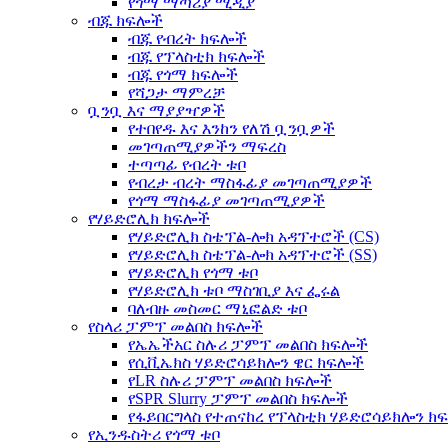
የጎማ ማጣሪያ ሚዲያ
ብጁ ክፍሎች
ብጁ የብረት ክፍሎች
ብጁ የፕላስቲክ ክፍሎች
ብጁ የጎማ ክፍሎች
የሻጋታ ማምረቻ
ቧንቧ እና ማያያዣዎች
የተበየዱ እና እንከን የለሽ ቧንቧዎች
መገጣጠሚያዎችን ማፍረስ
ተጣጣፊ የብረት ቱቦ
የብረታ ብረት ማስፋፊያ መገጣጠሚያዎች
የጎማ ማስፋፊያ መገጣጠሚያዎች
የሃይድሮሊክ ክፍሎች
የሃይድሮሊክ ስቴፕል-ሎክ አዳፕተሮች (CS)
የሃይድሮሊክ ስቴፕል-ሎክ አዳፕተሮች (SS)
የሃይድሮሊክ የጎማ ቱቦ
የሃይድሮሊክ ቱቦ ማስገቢያ እና ፌሩል
ባለብዙ መስመር ማኒፎልድ ቱቦ
የስላሪ ፓምፕ መልበስ ክፍሎች
የኤኤችአር ስሉሪ ፓምፕ መልበስ ክፍሎች
የሲቪኤክስ ሃይድሮሳይክሎን ዌር ክፍሎች
የLR ስሉሪ ፓምፕ መልበስ ክፍሎች
የSPR Slurry ፓምፕ መልበስ ክፍሎች
የፋይበርግላስ የተጠናከረ የፕላስቲክ ሃይድሮሳይክሎን ክ
የኢንዱስትሪ የጎማ ቱቦ