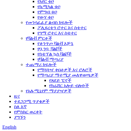
የአየር ቱቦ
የኬሚካል ቱቦ
የምግብ ቱቦ
የውሃ ቱቦ
የመንሳፈፊያ ልብስ ክፍሎች
ፖሊዩረቴን ሮተር እና ስቴተር
የጎማ ሮተር እና ስቴተር
የቫልቭ ምርቶች
የቆንጥጦ ቫልቭ እጅጌ
የቧንቧ ቫልቮች
የስቴፕል ኳስ ቫልቮች
የቫልቭ ማጣሪያ
ተጨማሪ ክፍሎች
የማጓጓዣ ቀበቶዎች እና ሮለሮች
የማጣሪያ ማተሚያ መለዋወጫዎች
የጸደይ ፒኖች
የክሬሸር አሎይ ብሎኮች
የአሉሚኒየም ማያያዣዎች
ዜና
ተደጋጋሚ ጥያቄዎች
ስለ እኛ
የምስክር ወረቀት
ያግኙን
English