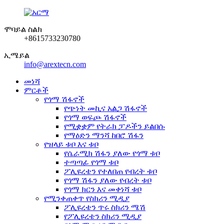
ሞባይል ስልክ
+8615733230780
ኢሜይል
info@arextecn.com
መነሻ
ምርቶች
የጎማ ሽፋኖች
የጭነት መኪና አልጋ ሽፋኖች
የጎማ ወፍጮ ሽፋኖች
የሚቋቋም የትራክ ፓዶችን ይልበሱ
የማዕድን ማንሻ ከበሮ ሽፋን
የዝላይ ቱቦ እና ቱቦ
የሴራሚክ ሽፋን ያለው የጎማ ቱቦ
ተጣጣፊ የጎማ ቱቦ
ፖሊዩረቴን የተለበጠ የብረት ቱቦ
የጎማ ሽፋን ያለው የብረት ቱቦ
የጎማ ክርን እና መቀነሻ ቱቦ
የሚንቀጠቀጥ የስክሪን ሚዲያ
ፖሊዩረቴን ጥሩ ስክሪን ሜሽ
የፖሊዩረቴን ስክሪን ሚዲያ