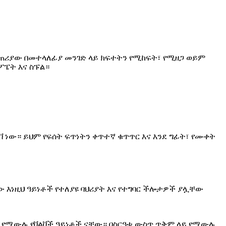
ጣጠሪያው በመተላለፊያ መንገድ ላይ ክፍተትን የሚከፍት፣ የሚዘጋ ወይም
ፖፔት እና ስፑል።
ው። ይህም የፍሰት ፍጥነትን ቀጥተኛ ቁጥጥር እና እንደ ግፊት፣ የሙቀት
ቸው እነዚህ ዓይነቶች የተለያዩ ባህሪያት እና የተግባር ችሎታዎች ያሏቸው
 ላይ የሚውሉ የቫልቮች ዓይነቶች ናቸው። በስርዓቱ ውስጥ ጥቅም ላይ የሚውሉ