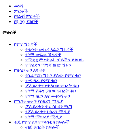
መነሻ
ምርቶች
የቫልቭ ምርቶች
የቧንቧ ቫልቮች
ምድቦች
የጎማ ሽፋኖች
የጭነት መኪና አልጋ ሽፋኖች
የጎማ ወፍጮ ሽፋኖች
የሚቋቋም የትራክ ፓዶችን ይልበሱ
የማዕድን ማንሻ ከበሮ ሽፋን
የዝላይ ቱቦ እና ቱቦ
የሴራሚክ ሽፋን ያለው የጎማ ቱቦ
ተጣጣፊ የጎማ ቱቦ
ፖሊዩረቴን የተለበጠ የብረት ቱቦ
የጎማ ሽፋን ያለው የብረት ቱቦ
የጎማ ክርን እና መቀነሻ ቱቦ
የሚንቀጠቀጥ የስክሪን ሚዲያ
ፖሊዩረቴን ጥሩ ስክሪን ሜሽ
የፖሊዩረቴን ስክሪን ሚዲያ
የጎማ ማጣሪያ ሚዲያ
ብጁ የጎማ እና የፕላስቲክ ክፍሎች
ብጁ የብረት ክፍሎች