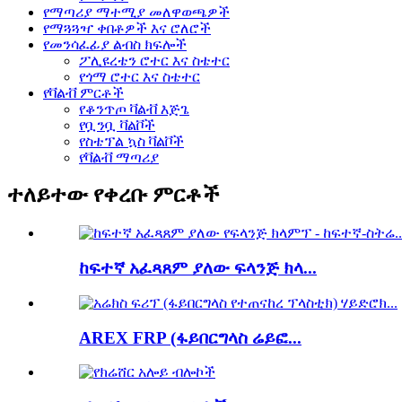
የማጣሪያ ማተሚያ መለዋወጫዎች
የማጓጓዣ ቀበቶዎች እና ሮለሮች
የመንሳፈፊያ ልብስ ክፍሎች
ፖሊዩረቴን ሮተር እና ስቴተር
የጎማ ሮተር እና ስቴተር
የቫልቭ ምርቶች
የቆንጥጦ ቫልቭ እጅጌ
የቧንቧ ቫልቮች
የስቴፕል ኳስ ቫልቮች
የቫልቭ ማጣሪያ
ተለይተው የቀረቡ ምርቶች
ከፍተኛ አፈጻጸም ያለው ፍላንጅ ክላ...
AREX FRP (ፋይበርግላስ ሬይፎ...