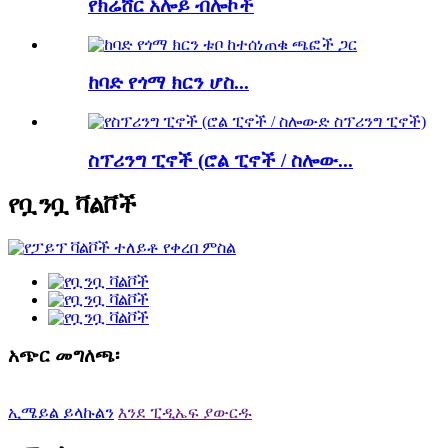
የክሬሸር አሎይ ብሎኮች
ከባድ የጎማ ክርን ሆስ...
ስፕሪንግ ፒኖች (ሮል ፒኖች / ስሎው...
የቧንቧ ቫልቮች
አጭር መግለጫ፡
ኢሜይል ይላኩልን
እንደ ፒዲኤፍ ያውርዱ