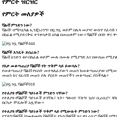
የምርት ዝርዝር
የምርት መለያዎች
ቫልቭ ምንድን ነው?
ቫልቭ፣ በሜካኒካል ኢንጂነሪንግ፣ በቧንቧ ወይም በሌላ መያዣ ውስጥ የፈሳሽ
በከፊል የሚያደናቅፍ ተንቀሳቃሽ አካል በመጠቀም ነው። ቫልቮች ሰባት ዋና ዋና
ቫልቮች እንዴት ይሰራሉ?
ቫልቭ አንድን ቱቦ በከፊል ወይም ሙሉ በሙሉ የሚያግድ እና በውስጡ የሚያ
የእቃ መቆጣጠሪያ ቫልቮች የት ጥቅም ላይ ይውላሉ?
የመቆጣጠሪያ ቫልቭ የፍሰት መተላለፊያውን መጠን ከመቆጣጠሪያው በሚመጣው 
መጠን እና የፈሳሽ መጠን ያሉ የሂደት መጠኖችን መቆጣጠር ያስችላል።
የተለያዩ የቫልቮች ዓይነቶች ምንድን ናቸው?
የተለያዩ የቫልቮች ዓይነቶች ይገኛሉ፤ ጌት፣ ግሎብ፣ ፕለግ፣ ኳስ፣ ቢራቢሮ፣ 
በርካታ ሞዴሎች አሏቸው።
የተለያዩ የቫልቮች ዓይነቶች ጥቅም ላይ የሚውሉት ምንድን ነው?
የፕላግ ቫልቮች (የመቀመጫ ቫልቮች)፣ የኳስ ቫልቮች እና የቢራቢሮ ቫልቮች 