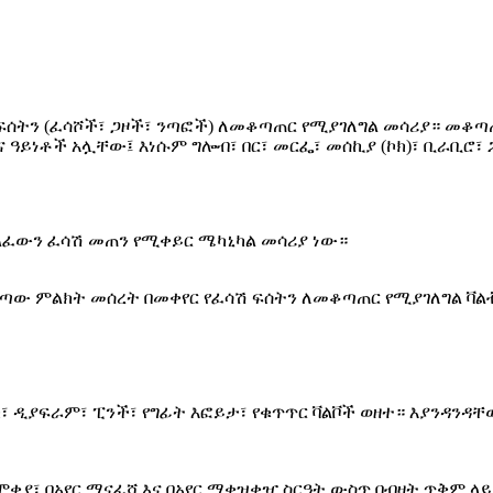
 ፍሰትን (ፈሳሾች፣ ጋዞች፣ ንጣፎች) ለመቆጣጠር የሚያገለግል መሳሪያ። መቆ
 ዓይነቶች አሏቸው፤ እነሱም ግሎብ፣ በር፣ መርፌ፣ መሰኪያ (ኮክ)፣ ቢራቢሮ፣ 
ልፈውን ፈሳሽ መጠን የሚቀይር ሜካኒካል መሳሪያ ነው።
ምልክት መሰረት በመቀየር የፈሳሽ ፍሰትን ለመቆጣጠር የሚያገለግል ቫልቭ ነ
ቼክ፣ ዲያፍራም፣ ፒንች፣ የግፊት እፎይታ፣ የቁጥጥር ቫልቮች ወዘተ። እያንዳንዳ
በማሞቂያ፣ በአየር ማናፈሻ እና በአየር ማቀዝቀዣ ስርዓት ውስጥ በብዛት ጥቅም