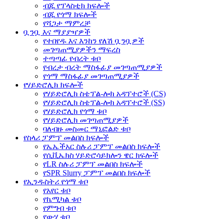
ብጁ የፕላስቲክ ክፍሎች
ብጁ የጎማ ክፍሎች
የሻጋታ ማምረቻ
ቧንቧ እና ማያያዣዎች
የተበየዱ እና እንከን የለሽ ቧንቧዎች
መገጣጠሚያዎችን ማፍረስ
ተጣጣፊ የብረት ቱቦ
የብረታ ብረት ማስፋፊያ መገጣጠሚያዎች
የጎማ ማስፋፊያ መገጣጠሚያዎች
የሃይድሮሊክ ክፍሎች
የሃይድሮሊክ ስቴፕል-ሎክ አዳፕተሮች (CS)
የሃይድሮሊክ ስቴፕል-ሎክ አዳፕተሮች (SS)
የሃይድሮሊክ የጎማ ቱቦ
የሃይድሮሊክ መገጣጠሚያዎች
ባለብዙ መስመር ማኒፎልድ ቱቦ
የስላሪ ፓምፕ መልበስ ክፍሎች
የኤኤችአር ስሉሪ ፓምፕ መልበስ ክፍሎች
የሲቪኤክስ ሃይድሮሳይክሎን ዌር ክፍሎች
የLR ስሉሪ ፓምፕ መልበስ ክፍሎች
የSPR Slurry ፓምፕ መልበስ ክፍሎች
የኢንዱስትሪ የጎማ ቱቦ
የአየር ቱቦ
የኬሚካል ቱቦ
የምግብ ቱቦ
የውሃ ቱቦ