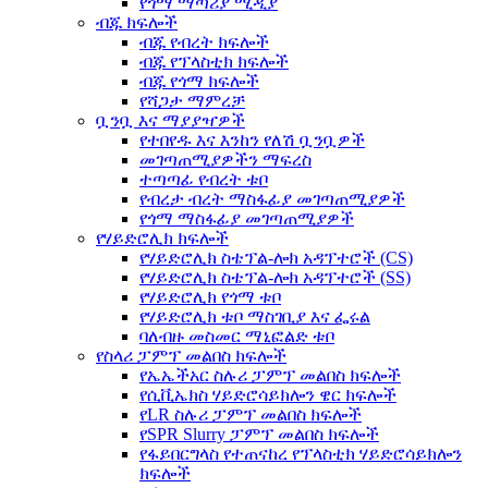
የጎማ ማጣሪያ ሚዲያ
ብጁ ክፍሎች
ብጁ የብረት ክፍሎች
ብጁ የፕላስቲክ ክፍሎች
ብጁ የጎማ ክፍሎች
የሻጋታ ማምረቻ
ቧንቧ እና ማያያዣዎች
የተበየዱ እና እንከን የለሽ ቧንቧዎች
መገጣጠሚያዎችን ማፍረስ
ተጣጣፊ የብረት ቱቦ
የብረታ ብረት ማስፋፊያ መገጣጠሚያዎች
የጎማ ማስፋፊያ መገጣጠሚያዎች
የሃይድሮሊክ ክፍሎች
የሃይድሮሊክ ስቴፕል-ሎክ አዳፕተሮች (CS)
የሃይድሮሊክ ስቴፕል-ሎክ አዳፕተሮች (SS)
የሃይድሮሊክ የጎማ ቱቦ
የሃይድሮሊክ ቱቦ ማስገቢያ እና ፌሩል
ባለብዙ መስመር ማኒፎልድ ቱቦ
የስላሪ ፓምፕ መልበስ ክፍሎች
የኤኤችአር ስሉሪ ፓምፕ መልበስ ክፍሎች
የሲቪኤክስ ሃይድሮሳይክሎን ዌር ክፍሎች
የLR ስሉሪ ፓምፕ መልበስ ክፍሎች
የSPR Slurry ፓምፕ መልበስ ክፍሎች
የፋይበርግላስ የተጠናከረ የፕላስቲክ ሃይድሮሳይክሎን
ክፍሎች