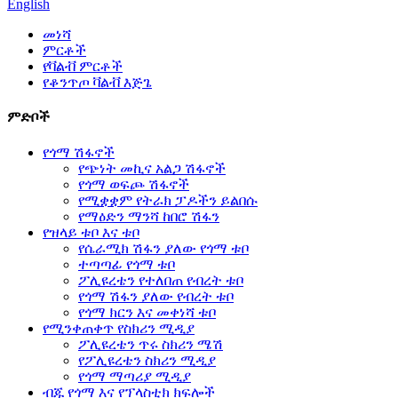
English
መነሻ
ምርቶች
የቫልቭ ምርቶች
የቆንጥጦ ቫልቭ እጅጌ
ምድቦች
የጎማ ሽፋኖች
የጭነት መኪና አልጋ ሽፋኖች
የጎማ ወፍጮ ሽፋኖች
የሚቋቋም የትራክ ፓዶችን ይልበሱ
የማዕድን ማንሻ ከበሮ ሽፋን
የዝላይ ቱቦ እና ቱቦ
የሴራሚክ ሽፋን ያለው የጎማ ቱቦ
ተጣጣፊ የጎማ ቱቦ
ፖሊዩረቴን የተለበጠ የብረት ቱቦ
የጎማ ሽፋን ያለው የብረት ቱቦ
የጎማ ክርን እና መቀነሻ ቱቦ
የሚንቀጠቀጥ የስክሪን ሚዲያ
ፖሊዩረቴን ጥሩ ስክሪን ሜሽ
የፖሊዩረቴን ስክሪን ሚዲያ
የጎማ ማጣሪያ ሚዲያ
ብጁ የጎማ እና የፕላስቲክ ክፍሎች