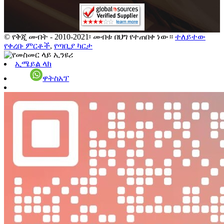
© የቅጂ መብት - 2010-2021፡ መብቱ በህግ የተጠበቀ ነው።
ተለይተው
የቀረቡ ምርቶች
,
የጣቢያ ካርታ
ኢሜይል ላክ
ዋትስአፕ