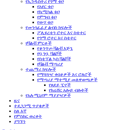
የኢንዱስትሪ የጎማ ቱቦ
የአየር ቱቦ
የኬሚካል ቱቦ
የምግብ ቱቦ
የውሃ ቱቦ
የመንሳፈፊያ ልብስ ክፍሎች
ፖሊዩረቴን ሮተር እና ስቴተር
የጎማ ሮተር እና ስቴተር
የቫልቭ ምርቶች
የቆንጥጦ ቫልቭ እጅጌ
የቧንቧ ቫልቮች
የስቴፕል ኳስ ቫልቮች
የቫልቭ ማጣሪያ
ተጨማሪ ክፍሎች
የማጓጓዣ ቀበቶዎች እና ሮለሮች
የማጣሪያ ማተሚያ መለዋወጫዎች
የጸደይ ፒኖች
የክሬሸር አሎይ ብሎኮች
የአሉሚኒየም ማያያዣዎች
ዜና
ተደጋጋሚ ጥያቄዎች
ስለ እኛ
የምስክር ወረቀት
ያግኙን