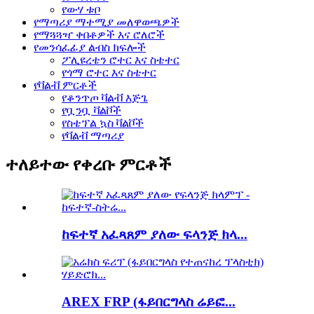
የውሃ ቱቦ
የማጣሪያ ማተሚያ መለዋወጫዎች
የማጓጓዣ ቀበቶዎች እና ሮለሮች
የመንሳፈፊያ ልብስ ክፍሎች
ፖሊዩረቴን ሮተር እና ስቴተር
የጎማ ሮተር እና ስቴተር
የቫልቭ ምርቶች
የቆንጥጦ ቫልቭ እጅጌ
የቧንቧ ቫልቮች
የስቴፕል ኳስ ቫልቮች
የቫልቭ ማጣሪያ
ተለይተው የቀረቡ ምርቶች
ከፍተኛ አፈጻጸም ያለው ፍላንጅ ክላ...
AREX FRP (ፋይበርግላስ ሬይፎ...