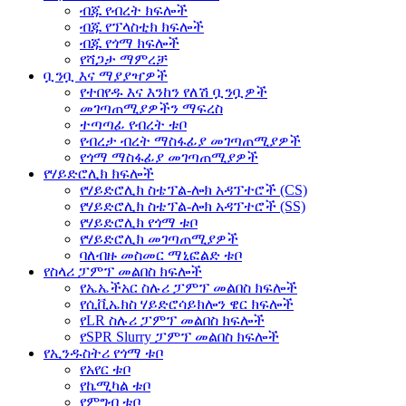
ብጁ የብረት ክፍሎች
ብጁ የፕላስቲክ ክፍሎች
ብጁ የጎማ ክፍሎች
የሻጋታ ማምረቻ
ቧንቧ እና ማያያዣዎች
የተበየዱ እና እንከን የለሽ ቧንቧዎች
መገጣጠሚያዎችን ማፍረስ
ተጣጣፊ የብረት ቱቦ
የብረታ ብረት ማስፋፊያ መገጣጠሚያዎች
የጎማ ማስፋፊያ መገጣጠሚያዎች
የሃይድሮሊክ ክፍሎች
የሃይድሮሊክ ስቴፕል-ሎክ አዳፕተሮች (CS)
የሃይድሮሊክ ስቴፕል-ሎክ አዳፕተሮች (SS)
የሃይድሮሊክ የጎማ ቱቦ
የሃይድሮሊክ መገጣጠሚያዎች
ባለብዙ መስመር ማኒፎልድ ቱቦ
የስላሪ ፓምፕ መልበስ ክፍሎች
የኤኤችአር ስሉሪ ፓምፕ መልበስ ክፍሎች
የሲቪኤክስ ሃይድሮሳይክሎን ዌር ክፍሎች
የLR ስሉሪ ፓምፕ መልበስ ክፍሎች
የSPR Slurry ፓምፕ መልበስ ክፍሎች
የኢንዱስትሪ የጎማ ቱቦ
የአየር ቱቦ
የኬሚካል ቱቦ
የምግብ ቱቦ