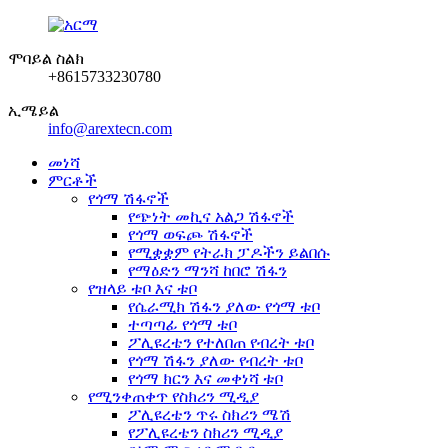
ሞባይል ስልክ
+8615733230780
ኢሜይል
info@arextecn.com
መነሻ
ምርቶች
የጎማ ሽፋኖች
የጭነት መኪና አልጋ ሽፋኖች
የጎማ ወፍጮ ሽፋኖች
የሚቋቋም የትራክ ፓዶችን ይልበሱ
የማዕድን ማንሻ ከበሮ ሽፋን
የዝላይ ቱቦ እና ቱቦ
የሴራሚክ ሽፋን ያለው የጎማ ቱቦ
ተጣጣፊ የጎማ ቱቦ
ፖሊዩረቴን የተለበጠ የብረት ቱቦ
የጎማ ሽፋን ያለው የብረት ቱቦ
የጎማ ክርን እና መቀነሻ ቱቦ
የሚንቀጠቀጥ የስክሪን ሚዲያ
ፖሊዩረቴን ጥሩ ስክሪን ሜሽ
የፖሊዩረቴን ስክሪን ሚዲያ