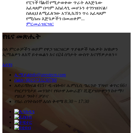
የፒንች ቫልቭ የሚታወቀው ጥራት ለእጅጌው
አፈጻጸም በጣም አስፈላጊ መሆኑን ተገንዝበናል፣
ስለዚህ ለሚፈለገው አፕሊኬሽን ጥሩ አፈጻጸም
የሚሰጡ እጅጌዎችን በመጠቀም...
ምርመራ
ዝርዝር
የዜና መጽሔት
ስለ ምርቶቻችን ወይም የዋጋ ዝርዝርዎ ጥያቄዎች ካሉዎት እባክዎን
ኢሜልዎን ለእኛ ይተዉልን እና በ24 ሰዓታት ውስጥ እናገኝዎታለን።
አስገባ
ኢሜይል
info@arextecn.com
ስልክ
+8615733230780
አድራሻ
ክፍል 415፣ ዲ-ብሎክ፣ ኤምሲሲ ግራንድ ፕላዛ፣ ቁጥር 66፣
የዢያንግታይ መንገድ፣ የዩሁዋ አውራጃ፣ ሺጂያዝሁዋንግ ከተማ፣
የሄቤይ ግዛት፣ ቻይና
የስራ ሰዓት
ከሰኞ እስከ ቅዳሜ 8:30 ~ 17:30