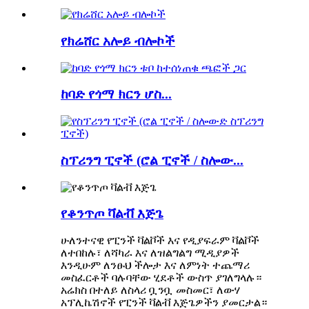
የክሬሸር አሎይ ብሎኮች
ከባድ የጎማ ክርን ሆስ...
ስፕሪንግ ፒኖች (ሮል ፒኖች / ስሎው...
የቆንጥጦ ቫልቭ እጅጌ
ሁለንተናዊ የፒንች ቫልቮች እና የዲያፍራም ቫልቮች
ለተበከሉ፣ ለሻካራ እና ለዝልግልግ ሚዲያዎች
እንዲሁም ለንፁህ ችሎታ እና ለምነት ተጨማሪ
መስፈርቶች ባሉባቸው ሂደቶች ውስጥ ያገለግላሉ።
አሬክስ በተለይ ለስላሪ ቧንቧ መስመር፣ ለውሃ
አፕሊኬሽኖች የፒንች ቫልቭ እጅጌዎችን ያመርታል።