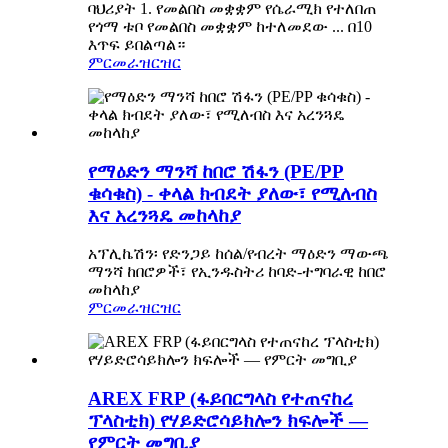
ባህሪያት 1. የመልበስ መቋቋም የሴራሚክ የተለበጠ
የጎማ ቱቦ የመልበስ መቋቋም ከተለመደው ... በ10
እጥፍ ይበልጣል።
ምርመራ
ዝርዝር
የማዕድን ማንሻ ከበሮ ሽፋን (PE/PP
ቁሳቁስ) - ቀላል ክብደት ያለው፣ የሚለብስ
እና አረንጓዴ መከላከያ
አፕሊኬሽን፡ የድንጋይ ከሰል/የብረት ማዕድን ማውጫ
ማንሻ ከበሮዎች፣ የኢንዱስትሪ ከባድ-ተግባራዊ ከበሮ
መከላከያ
ምርመራ
ዝርዝር
AREX FRP (ፋይበርግላስ የተጠናከረ
ፕላስቲክ) የሃይድሮሳይክሎን ክፍሎች —
የምርት መግቢያ