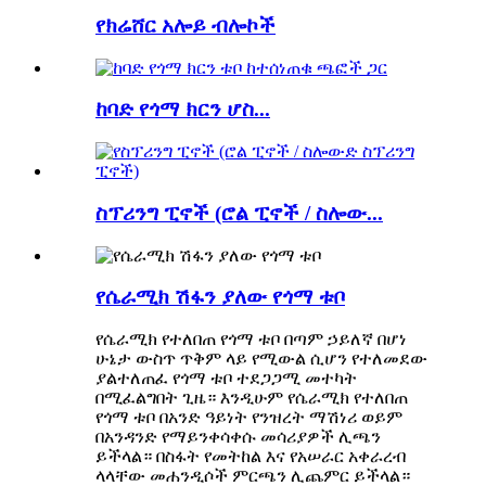
የክሬሸር አሎይ ብሎኮች
ከባድ የጎማ ክርን ሆስ...
ስፕሪንግ ፒኖች (ሮል ፒኖች / ስሎው...
የሴራሚክ ሽፋን ያለው የጎማ ቱቦ
የሴራሚክ የተለበጠ የጎማ ቱቦ በጣም ኃይለኛ በሆነ
ሁኔታ ውስጥ ጥቅም ላይ የሚውል ሲሆን የተለመደው
ያልተለጠፈ የጎማ ቱቦ ተደጋጋሚ መተካት
በሚፈልግበት ጊዜ። እንዲሁም የሴራሚክ የተለበጠ
የጎማ ቱቦ በአንድ ዓይነት የንዝረት ማሽነሪ ወይም
በአንዳንድ የማይንቀሳቀሱ መሳሪያዎች ሊጫን
ይችላል። በስፋት የመትከል እና የአሠራር አቀራረብ
ላላቸው መሐንዲሶች ምርጫን ሊጨምር ይችላል።