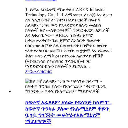
1. የሥራ አስፈፃሚ ማጠቃለያ AREX Industrial
Technology Co., Ltd. ለማዕድን፣ ለነዳጅ እና ለጋዝ
እና ለኢንዱስትሪ ማቀነባበሪያ ዘርፎች ከፍተኛ
አፈጻጸም ያላቸውን የሃይድሮሳይክሎን መልበስ
ክፍሎች እና መለዋወጫዎች ግንባር ቀደም አምራች
እና አቅራቢ ነው። AREX ከ1995 ጀምሮ
ከተመሠረተበት ጊዜ ጀምሮ ለአስርተ ዓመታት
ባካበተው ልምድ ላይ በመመስረት፣ በሞተሩ ውስጥ
የላቀ የአለባበስ ዕድሜ፣ የዝገት መቋቋም እና የአሠራር
ቅልጥፍናን ለማቅረብ የተነደፉ አጠቃላይ የFRP
(ፋይበርግላስ የተጠናከረ ፕላስቲክ)-ተኮር
የሃይድሮሳይክሎን ክፍሎችን ያዘጋጃል...
ምርመራ
ዝርዝር
ከፍተኛ አፈጻጸም ያለው የፍላንጅ ክላምፕ -
ከፍተኛ ጥንካሬ ያለው የአሉሚኒየም ቅይጥ
ቧንቧ ግንኙነት መፍትሄ-የአሉሚኒየም
ማያያዣዎች