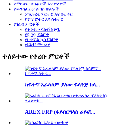
የማጓጓዣ ቀበቶዎች እና ሮለሮች
የመንሳፈፊያ ልብስ ክፍሎች
ፖሊዩረቴን ሮተር እና ስቴተር
የጎማ ሮተር እና ስቴተር
የቫልቭ ምርቶች
የቆንጥጦ ቫልቭ እጅጌ
የቧንቧ ቫልቮች
የስቴፕል ኳስ ቫልቮች
የቫልቭ ማጣሪያ
ተለይተው የቀረቡ ምርቶች
ከፍተኛ አፈጻጸም ያለው ፍላንጅ ክላ...
AREX FRP (ፋይበርግላስ ሬይፎ...