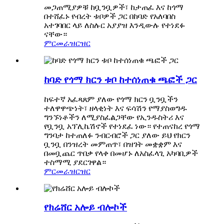
መጋጠሚያዎቹ ከቧንቧዎች፣ ከታጠፈ እና ከጎማ
በተሸፈኑ የብረት ቱቦዎች ጋር በከባድ የአለባበስ
አተገባበር ላይ ለስሉር አያያዝ እንዲውሉ የተነደፉ
ናቸው።
ምርመራ
ዝርዝር
ከባድ የጎማ ክርን ቱቦ ከተሰነጠቁ ጫፎች ጋር
ከፍተኛ አፈጻጸም ያለው የጎማ ክርን ቧንቧችን
ተለዋዋጭነት፣ ዘላቂነት እና ፍሳሽን የማያስወግዱ
ግንኙነቶችን ለሚያስፈልጋቸው የኢንዱስትሪ እና
የቧንቧ አፕሊኬሽኖች የተነደፈ ነው። የተጠናከረ የጎማ
ግንባታ ከተጠለፉ ንብርብሮች ጋር ያለው ይህ የክርን
ቧንቧ በንዝረት መምጠጥ፣ በዝገት መቋቋም እና
በመቧጨር ጥበቃ የላቀ በመሆኑ ለአስፈላጊ አካባቢዎች
ተስማሚ ያደርገዋል።
ምርመራ
ዝርዝር
የክሬሸር አሎይ ብሎኮች