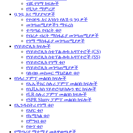
ብጁ የጎማ ክፍሎች
የሻጋታ ማምረቻ
ቧንቧ እና ማያያዣዎች
የተበየዱ እና እንከን የለሽ ቧንቧዎች
መገጣጠሚያዎችን ማፍረስ
ተጣጣፊ የብረት ቱቦ
የብረታ ብረት ማስፋፊያ መገጣጠሚያዎች
የጎማ ማስፋፊያ መገጣጠሚያዎች
የሃይድሮሊክ ክፍሎች
የሃይድሮሊክ ስቴፕል-ሎክ አዳፕተሮች (CS)
የሃይድሮሊክ ስቴፕል-ሎክ አዳፕተሮች (SS)
የሃይድሮሊክ የጎማ ቱቦ
የሃይድሮሊክ መገጣጠሚያዎች
ባለብዙ መስመር ማኒፎልድ ቱቦ
የስላሪ ፓምፕ መልበስ ክፍሎች
የኤኤችአር ስሉሪ ፓምፕ መልበስ ክፍሎች
የሲቪኤክስ ሃይድሮሳይክሎን ዌር ክፍሎች
የLR ስሉሪ ፓምፕ መልበስ ክፍሎች
የSPR Slurry ፓምፕ መልበስ ክፍሎች
የኢንዱስትሪ የጎማ ቱቦ
የአየር ቱቦ
የኬሚካል ቱቦ
የምግብ ቱቦ
የውሃ ቱቦ
የማጣሪያ ማተሚያ መለዋወጫዎች