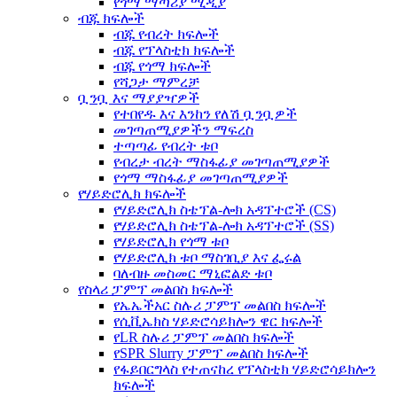
የጎማ ማጣሪያ ሚዲያ
ብጁ ክፍሎች
ብጁ የብረት ክፍሎች
ብጁ የፕላስቲክ ክፍሎች
ብጁ የጎማ ክፍሎች
የሻጋታ ማምረቻ
ቧንቧ እና ማያያዣዎች
የተበየዱ እና እንከን የለሽ ቧንቧዎች
መገጣጠሚያዎችን ማፍረስ
ተጣጣፊ የብረት ቱቦ
የብረታ ብረት ማስፋፊያ መገጣጠሚያዎች
የጎማ ማስፋፊያ መገጣጠሚያዎች
የሃይድሮሊክ ክፍሎች
የሃይድሮሊክ ስቴፕል-ሎክ አዳፕተሮች (CS)
የሃይድሮሊክ ስቴፕል-ሎክ አዳፕተሮች (SS)
የሃይድሮሊክ የጎማ ቱቦ
የሃይድሮሊክ ቱቦ ማስገቢያ እና ፌሩል
ባለብዙ መስመር ማኒፎልድ ቱቦ
የስላሪ ፓምፕ መልበስ ክፍሎች
የኤኤችአር ስሉሪ ፓምፕ መልበስ ክፍሎች
የሲቪኤክስ ሃይድሮሳይክሎን ዌር ክፍሎች
የLR ስሉሪ ፓምፕ መልበስ ክፍሎች
የSPR Slurry ፓምፕ መልበስ ክፍሎች
የፋይበርግላስ የተጠናከረ የፕላስቲክ ሃይድሮሳይክሎን
ክፍሎች