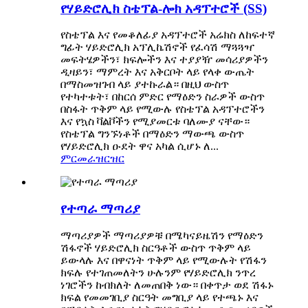
የሃይድሮሊክ ስቴፕል-ሎክ አዳፕተሮች (SS)
የስቴፕል እና የመቆለፊያ አዳፕተሮች አሬክስ ለከፍተኛ
ግፊት ሃይድሮሊክ አፕሊኬሽኖች የፈሳሽ ማጓጓዣ
መፍትሄዎችን፣ ክፍሎችን እና ተያያዥ መሳሪያዎችን
ዲዛይን፣ ማምረት እና አቅርቦት ላይ የላቀ ውጤት
በማስመዝገብ ላይ ያተኩራል። በዚህ ውስጥ
የተካተቱት፣ በከርሰ ምድር የማዕድን ስራዎች ውስጥ
በስፋት ጥቅም ላይ የሚውሉ የስቴፕል አዳፕተሮችን
እና የኳስ ቫልቮችን የሚያመርቱ ባለሙያ ናቸው።
የስቴፕል ግንኙነቶች በማዕድን ማውጫ ውስጥ
የሃይድሮሊክ ዑደት ዋና አካል ሲሆኑ ለ...
ምርመራ
ዝርዝር
የተጣራ ማጣሪያ
ማጣሪያዎች ማጣሪያዎቹ በሜካናይዜሽን የማዕድን
ሽፋኖች ሃይድሮሊክ ስርዓቶች ውስጥ ጥቅም ላይ
ይውላሉ እና በዋናነት ጥቅም ላይ የሚውሉት የሽፋን
ክፍሉ የተገጠመለትን ሁሉንም የሃይድሮሊክ ንጥረ
ነገሮችን ከብክለት ለመጠበቅ ነው። በቀጥታ ወደ ሽፋኑ
ክፍል የመመገቢያ ስርዓት መግቢያ ላይ የተጫኑ እና