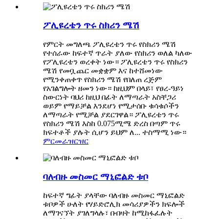
ፖሊዩረቴን ጥሩ ስክሪን ሜሽ
የምርት መግለጫ ፖሊዩረቴን ጥሩ የስክሪን ሜሽ
የተሰራው ከፍተኛ ጥራት ያለው የስክሪን ወለል ካለው
የፖሊዩረቴን ወረቀት ነው። ፖሊዩረቴን ጥሩ የስክሪን
ሜሽ የመቧጨር መቋቋም እና ከተሸመነው
የሚንቀጠቀጥ የስክሪን ሜሽ የበለጠ ረጅም
የአገልግሎት ዘመን ነው። ከዚህም በላይ፣ የፀረ-ዓይነ
ስውርነት ባህሪ ከዚህ በፊት ለማጣራት አስቸጋሪ
ወይም የማይቻል እንደሆነ የሚታሰቡ ቁሳቁሶችን
ለማጣራት የሚቻል ያደርገዋል። ፖሊዩረቴን ጥሩ
የስክሪን ሜሽ እስከ 0.075ሚሜ ድረስ በጣም ጥሩ
ክፍተቶች ያሉት ሲሆን ይህም ለ... ተስማሚ ነው።
ምርመራ
ዝርዝር
ባለብዙ መስመር ማኒፎልድ ቱቦ
ከፍተኛ ግፊት ያላቸው ባለብዙ መስመር ማኒፎልድ
ቱቦዎች ሁለት የሃይድሮሊክ መሳሪያዎችን ክፍሎች
ለማገናኘት ያገለግላሉ፣ በብዛት ከሚከፋፈሉት