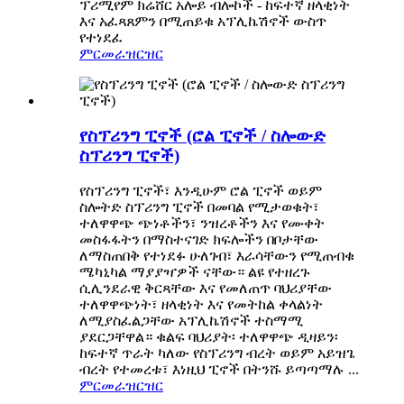
ፕሪሚየም ክሬሸር አሎይ ብሎኮች - ከፍተኛ ዘላቂነት
እና አፈጻጸምን በሚጠይቁ አፕሊኬሽኖች ውስጥ
የተነደፈ
ምርመራ
ዝርዝር
የስፕሪንግ ፒኖች (ሮል ፒኖች / ስሎውድ
ስፕሪንግ ፒኖች)
የስፕሪንግ ፒኖች፣ እንዲሁም ሮል ፒኖች ወይም
ስሎትድ ስፕሪንግ ፒኖች በመባል የሚታወቁት፣
ተለዋዋጭ ጭነቶችን፣ ንዝረቶችን እና የሙቀት
መስፋፋትን በማስተናገድ ክፍሎችን በቦታቸው
ለማስጠበቅ የተነደፉ ሁለገብ፣ እራሳቸውን የሚጠብቁ
ሜካኒካል ማያያዣዎች ናቸው። ልዩ የተዘረጉ
ሲሊንደራዊ ቅርጻቸው እና የመለጠጥ ባህሪያቸው
ተለዋዋጭነት፣ ዘላቂነት እና የመትከል ቀላልነት
ለሚያስፈልጋቸው አፕሊኬሽኖች ተስማሚ
ያደርጋቸዋል። ቁልፍ ባህሪያት፡ ተለዋዋጭ ዲዛይን፡
ከፍተኛ ጥራት ካለው የስፕሪንግ ብረት ወይም አይዝጌ
ብረት የተመረቱ፣ እነዚህ ፒኖች በትንሹ ይጣጣማሉ ...
ምርመራ
ዝርዝር