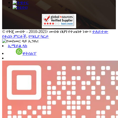
© የቅጂ መብት - 2010-2021፡ መብቱ በህግ የተጠበቀ ነው።
ተለይተው
የቀረቡ ምርቶች
,
የጣቢያ ካርታ
ኢሜይል ላክ
ዋትስአፕ