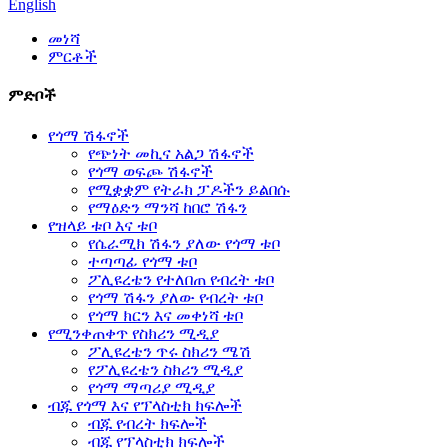
English
መነሻ
ምርቶች
ምድቦች
የጎማ ሽፋኖች
የጭነት መኪና አልጋ ሽፋኖች
የጎማ ወፍጮ ሽፋኖች
የሚቋቋም የትራክ ፓዶችን ይልበሱ
የማዕድን ማንሻ ከበሮ ሽፋን
የዝላይ ቱቦ እና ቱቦ
የሴራሚክ ሽፋን ያለው የጎማ ቱቦ
ተጣጣፊ የጎማ ቱቦ
ፖሊዩረቴን የተለበጠ የብረት ቱቦ
የጎማ ሽፋን ያለው የብረት ቱቦ
የጎማ ክርን እና መቀነሻ ቱቦ
የሚንቀጠቀጥ የስክሪን ሚዲያ
ፖሊዩረቴን ጥሩ ስክሪን ሜሽ
የፖሊዩረቴን ስክሪን ሚዲያ
የጎማ ማጣሪያ ሚዲያ
ብጁ የጎማ እና የፕላስቲክ ክፍሎች
ብጁ የብረት ክፍሎች
ብጁ የፕላስቲክ ክፍሎች