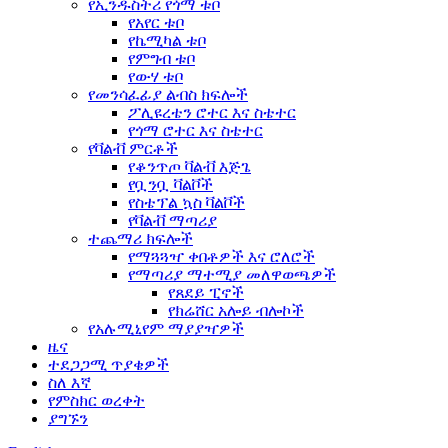
የኢንዱስትሪ የጎማ ቱቦ
የአየር ቱቦ
የኬሚካል ቱቦ
የምግብ ቱቦ
የውሃ ቱቦ
የመንሳፈፊያ ልብስ ክፍሎች
ፖሊዩረቴን ሮተር እና ስቴተር
የጎማ ሮተር እና ስቴተር
የቫልቭ ምርቶች
የቆንጥጦ ቫልቭ እጅጌ
የቧንቧ ቫልቮች
የስቴፕል ኳስ ቫልቮች
የቫልቭ ማጣሪያ
ተጨማሪ ክፍሎች
የማጓጓዣ ቀበቶዎች እና ሮለሮች
የማጣሪያ ማተሚያ መለዋወጫዎች
የጸደይ ፒኖች
የክሬሸር አሎይ ብሎኮች
የአሉሚኒየም ማያያዣዎች
ዜና
ተደጋጋሚ ጥያቄዎች
ስለ እኛ
የምስክር ወረቀት
ያግኙን