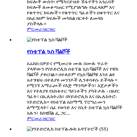
ክፍሎች ውስጥ፡ የሜካናይዝድ ሽፋኖችን አጎራባች
ክፍሎች ለመቆጣጠር የሚያገለግሉ የአፈጻጸም እና
የቁጥጥር ክፍሎች። የቁጥጥር ግፊቶችን በቁጥጥር እና
በአፈፃፀም ክፍሎች መካከል በርቀት ለመላክ
ያስችላሉ።
ምርመራ
ዝርዝር
የስቴፕል ኳስ ቫልቮች
አሬክስ በቻይና የሚመረቱ ሙሉ በሙሉ ጥራት
ያላቸውን የሃይድሮሊክ ስቴፕል ኳስ ቫልቮች እና የቼክ
ቫልቮች ያቀርባል። በተለይም የኳስ ቫልቮቹ እንደ ልዩ
አተገባበሩ በተለያዩ መንገዶች ሊንቀሳቀሱ ይችላሉ።
የሚገኙ አማራጮች የእጅ ማንሻዎችን፣ እጀታዎችን
እና የተለያዩ የአክቱተር ዓይነቶችን ያካትታሉ - በአየር
ግፊት፣ በኤሌክትሪክ፣ በሃይድሮሊክ እና በኤሌክትሮ-
ሃይድሮሊክ። የስቴፕል አስማሚ ፕሮግራሙን
ለማሟላት፣ ሰፊ የወንድ እና የሴት ስቴፕል ኳስ ቫልቮች
አሉን፣ ከስዊቨል ፌ ጋር...
ምርመራ
ዝርዝር