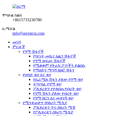
ሞባይል ስልክ
+8615733230780
ኢሜይል
info@arextecn.com
መነሻ
ምርቶች
የጎማ ሽፋኖች
የጭነት መኪና አልጋ ሽፋኖች
የጎማ ወፍጮ ሽፋኖች
የሚቋቋም የትራክ ፓዶችን ይልበሱ
የማዕድን ማንሻ ከበሮ ሽፋን
የዝላይ ቱቦ እና ቱቦ
የሴራሚክ ሽፋን ያለው የጎማ ቱቦ
ተጣጣፊ የጎማ ቱቦ
ፖሊዩረቴን የተለበጠ የብረት ቱቦ
የጎማ ሽፋን ያለው የብረት ቱቦ
የጎማ ክርን እና መቀነሻ ቱቦ
የሚንቀጠቀጥ የስክሪን ሚዲያ
ፖሊዩረቴን ጥሩ ስክሪን ሜሽ
የፖሊዩረቴን ስክሪን ሚዲያ