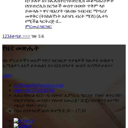
በፓይለት እና በኤሌክትሮሃይድሮሊክ መቆጣጠሪያዎች
በሃይድሮሊክ ስርዓቶች ውስጥ በብዛት ጥቅም ላይ
ይውላሉ። ዋና ባህሪያት ባለብዙ ንብርብር ማጣሪያ
መዋቅር (ትክክለኛነት አይዝጌ ብረት ሜሽ) (ሊተካ
የሚችል ካርትሪጅ d...
ምርመራ
ዝርዝር
1
2
3
4
ቀጣይ >
>>
ገጽ 1/4
የዜና መጽሔት
ስለ ምርቶቻችን ወይም የዋጋ ዝርዝርዎ ጥያቄዎች ካሉዎት እባክዎን
ኢሜልዎን ለእኛ ይተዉልን እና በ24 ሰዓታት ውስጥ እናገኝዎታለን።
አስገባ
ኢሜይል
info@arextecn.com
ስልክ
+8615733230780
አድራሻ
ክፍል 415፣ ዲ-ብሎክ፣ ኤምሲሲ ግራንድ ፕላዛ፣ ቁጥር 66፣
የዢያንግታይ መንገድ፣ የዩሁዋ አውራጃ፣ ሺጂያዝሁዋንግ ከተማ፣
የሄቤይ ግዛት፣ ቻይና
የስራ ሰዓት
ከሰኞ እስከ ቅዳሜ 8:30 ~ 17:30