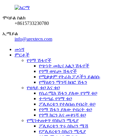
ሞባይል ስልክ
+8615733230780
ኢሜይል
info@arextecn.com
መነሻ
ምርቶች
የጎማ ሽፋኖች
የጭነት መኪና አልጋ ሽፋኖች
የጎማ ወፍጮ ሽፋኖች
የሚቋቋም የትራክ ፓዶችን ይልበሱ
የማዕድን ማንሻ ከበሮ ሽፋን
የዝላይ ቱቦ እና ቱቦ
የሴራሚክ ሽፋን ያለው የጎማ ቱቦ
ተጣጣፊ የጎማ ቱቦ
ፖሊዩረቴን የተለበጠ የብረት ቱቦ
የጎማ ሽፋን ያለው የብረት ቱቦ
የጎማ ክርን እና መቀነሻ ቱቦ
የሚንቀጠቀጥ የስክሪን ሚዲያ
ፖሊዩረቴን ጥሩ ስክሪን ሜሽ
የፖሊዩረቴን ስክሪን ሚዲያ