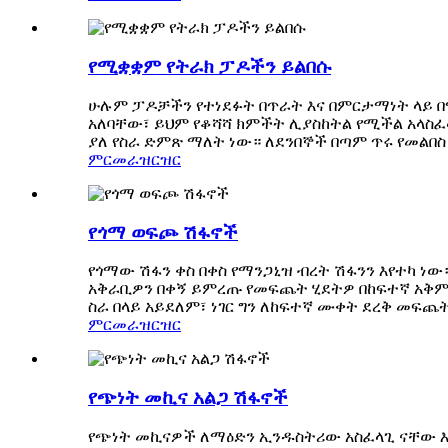
የሚቋቋም የትራክ ፓዶችን ይልበሱ
ሁሉም ፓዶቻችን የተነደፉት በጥራት እና በምርታማነት ላይ
አለባቸው፣ ይህም የቆሻሻ ክምችት ሊያስከትል የሚችል አላስፈ
ያለ የስራ ድምጽ ማለት ነው። ለደንበኞች በጣም ጥሩ የመልበስ
ምርመራ
ዝርዝር
የጎማ ወፍጮ ሽፋኖች
የጎማው ሽፋን ቀስ በቀስ የማንጋኒዝ ብረት ሽፋንን እየተካ 
አቅራቢዎን በቀኝ ይምረጡ የመፍጨት ሂደትዎ በከፍተኛ አቅም 
ስራ በላይ አይደለም፣ ነገር ግን ለከፍተኛ ሙቀት ደረቅ መፍጨት፣
ምርመራ
ዝርዝር
የጭነት መኪና አልጋ ሽፋኖች
የጭነት መኪናዎች ለማዕድን ኢንዱስትሪው አስፈላጊ ናቸው እ