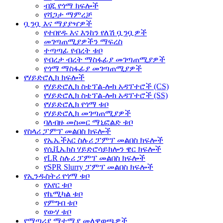
ብጁ የጎማ ክፍሎች
የሻጋታ ማምረቻ
ቧንቧ እና ማያያዣዎች
የተበየዱ እና እንከን የለሽ ቧንቧዎች
መገጣጠሚያዎችን ማፍረስ
ተጣጣፊ የብረት ቱቦ
የብረታ ብረት ማስፋፊያ መገጣጠሚያዎች
የጎማ ማስፋፊያ መገጣጠሚያዎች
የሃይድሮሊክ ክፍሎች
የሃይድሮሊክ ስቴፕል-ሎክ አዳፕተሮች (CS)
የሃይድሮሊክ ስቴፕል-ሎክ አዳፕተሮች (SS)
የሃይድሮሊክ የጎማ ቱቦ
የሃይድሮሊክ መገጣጠሚያዎች
ባለብዙ መስመር ማኒፎልድ ቱቦ
የስላሪ ፓምፕ መልበስ ክፍሎች
የኤኤችአር ስሉሪ ፓምፕ መልበስ ክፍሎች
የሲቪኤክስ ሃይድሮሳይክሎን ዌር ክፍሎች
የLR ስሉሪ ፓምፕ መልበስ ክፍሎች
የSPR Slurry ፓምፕ መልበስ ክፍሎች
የኢንዱስትሪ የጎማ ቱቦ
የአየር ቱቦ
የኬሚካል ቱቦ
የምግብ ቱቦ
የውሃ ቱቦ
የማጣሪያ ማተሚያ መለዋወጫዎች