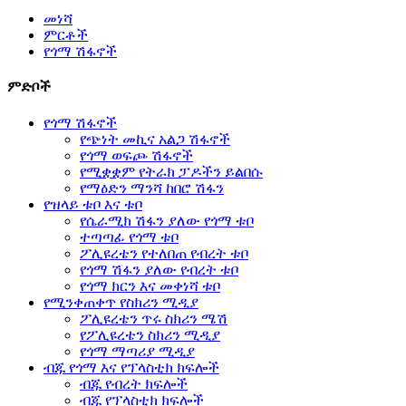
መነሻ
ምርቶች
የጎማ ሽፋኖች
ምድቦች
የጎማ ሽፋኖች
የጭነት መኪና አልጋ ሽፋኖች
የጎማ ወፍጮ ሽፋኖች
የሚቋቋም የትራክ ፓዶችን ይልበሱ
የማዕድን ማንሻ ከበሮ ሽፋን
የዝላይ ቱቦ እና ቱቦ
የሴራሚክ ሽፋን ያለው የጎማ ቱቦ
ተጣጣፊ የጎማ ቱቦ
ፖሊዩረቴን የተለበጠ የብረት ቱቦ
የጎማ ሽፋን ያለው የብረት ቱቦ
የጎማ ክርን እና መቀነሻ ቱቦ
የሚንቀጠቀጥ የስክሪን ሚዲያ
ፖሊዩረቴን ጥሩ ስክሪን ሜሽ
የፖሊዩረቴን ስክሪን ሚዲያ
የጎማ ማጣሪያ ሚዲያ
ብጁ የጎማ እና የፕላስቲክ ክፍሎች
ብጁ የብረት ክፍሎች
ብጁ የፕላስቲክ ክፍሎች