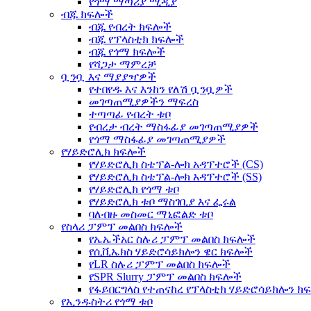
የጎማ ማጣሪያ ሚዲያ
ብጁ ክፍሎች
ብጁ የብረት ክፍሎች
ብጁ የፕላስቲክ ክፍሎች
ብጁ የጎማ ክፍሎች
የሻጋታ ማምረቻ
ቧንቧ እና ማያያዣዎች
የተበየዱ እና እንከን የለሽ ቧንቧዎች
መገጣጠሚያዎችን ማፍረስ
ተጣጣፊ የብረት ቱቦ
የብረታ ብረት ማስፋፊያ መገጣጠሚያዎች
የጎማ ማስፋፊያ መገጣጠሚያዎች
የሃይድሮሊክ ክፍሎች
የሃይድሮሊክ ስቴፕል-ሎክ አዳፕተሮች (CS)
የሃይድሮሊክ ስቴፕል-ሎክ አዳፕተሮች (SS)
የሃይድሮሊክ የጎማ ቱቦ
የሃይድሮሊክ ቱቦ ማስገቢያ እና ፌሩል
ባለብዙ መስመር ማኒፎልድ ቱቦ
የስላሪ ፓምፕ መልበስ ክፍሎች
የኤኤችአር ስሉሪ ፓምፕ መልበስ ክፍሎች
የሲቪኤክስ ሃይድሮሳይክሎን ዌር ክፍሎች
የLR ስሉሪ ፓምፕ መልበስ ክፍሎች
የSPR Slurry ፓምፕ መልበስ ክፍሎች
የፋይበርግላስ የተጠናከረ የፕላስቲክ ሃይድሮሳይክሎን ክ
የኢንዱስትሪ የጎማ ቱቦ