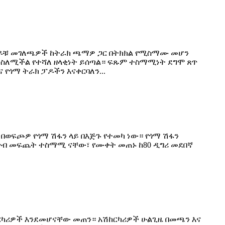
ፓዶቹ መገለጫዎች ከትራክ ጫማዎ ጋር በትክክል የሚስማሙ መሆን
 ስለሚችል የተሻለ ዘላቂነት ይሰጣል። ፍጹም ተስማሚነት ደግሞ ጸጥ
የጎማ ትራክ ፓዶችን እናቀርባለን...
በወፍጮዎ የጎማ ሽፋን ላይ በእጅጉ የተመካ ነው። የጎማ ሽፋን
ርጥብ መፍጨት ተስማሚ ናቸው፣ የሙቀት መጠኑ ከ80 ዲግሪ መደበኛ
ርካሪዎች እንደመሆናቸው መጠን። አሽከርካሪዎች ሁልጊዜ በመጫን እና