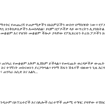
 በማተኮር የመጨረሻ ተጠቃሚዎችን በአእምሯችን ውስጥ በማስገባት ነው። የ
ላጊ እንቅስቃሴዎችን ለመከላከል፣ ይህም በፓዶችዎ ላይ ውጥረትን ሊያስከትል
 መቋቋም እና የዝገት መቋቋም ችሎታ ያላቸው የፖሊዩረቴን ትራክ ፓዶችን እና 
ነው። ጠንካራ የመቋቋም አቅም ሊሸከም ይችላል። የመፍጨት ወረዳዎችዎ ውጤት 
እና ተገኝነት መከናወኑን ያረጋግጣል። የጎማ ሽፋን ሽፋኖች ብዙውን ጊዜ እ
 ጠንካራ አሲድ እና አልካ...
ንዲሁም በኦፕሬተሮች እና በሌሎች ሰራተኞች ጠቃሚ ተግባር ያላቸው ተሽከ