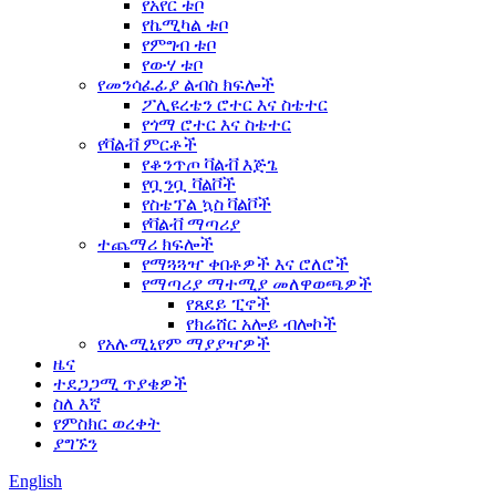
የአየር ቱቦ
የኬሚካል ቱቦ
የምግብ ቱቦ
የውሃ ቱቦ
የመንሳፈፊያ ልብስ ክፍሎች
ፖሊዩረቴን ሮተር እና ስቴተር
የጎማ ሮተር እና ስቴተር
የቫልቭ ምርቶች
የቆንጥጦ ቫልቭ እጅጌ
የቧንቧ ቫልቮች
የስቴፕል ኳስ ቫልቮች
የቫልቭ ማጣሪያ
ተጨማሪ ክፍሎች
የማጓጓዣ ቀበቶዎች እና ሮለሮች
የማጣሪያ ማተሚያ መለዋወጫዎች
የጸደይ ፒኖች
የክሬሸር አሎይ ብሎኮች
የአሉሚኒየም ማያያዣዎች
ዜና
ተደጋጋሚ ጥያቄዎች
ስለ እኛ
የምስክር ወረቀት
ያግኙን
English