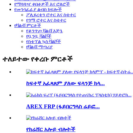
የማጓጓዣ ቀበቶዎች እና ሮለሮች
የመንሳፈፊያ ልብስ ክፍሎች
ፖሊዩረቴን ሮተር እና ስቴተር
የጎማ ሮተር እና ስቴተር
የቫልቭ ምርቶች
የቆንጥጦ ቫልቭ እጅጌ
የቧንቧ ቫልቮች
የስቴፕል ኳስ ቫልቮች
የቫልቭ ማጣሪያ
ተለይተው የቀረቡ ምርቶች
ከፍተኛ አፈጻጸም ያለው ፍላንጅ ክላ...
AREX FRP (ፋይበርግላስ ሬይፎ...
የክሬሸር አሎይ ብሎኮች