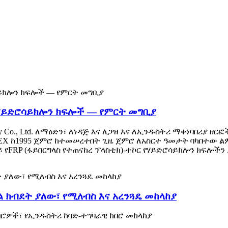
 የሃይድሮሳይክሎን ክፍሎች — የምርት መግቢያ
logy Co., Ltd. ለማዕድን፣ ለነዳጅ እና ለጋዝ እና ለኢንዱስትሪ ማቀነባበሪያ
X ከ1995 ጀምሮ ከተመሠረተበት ጊዜ ጀምሮ ለአስርተ ዓመታት ባካበተው ልምድ
የFRP (ፋይበርግላስ የተጠናከረ ፕላስቲክ)-ተኮር የሃይድሮሳይክሎን ክፍሎችን ያ
ላል ክብደት ያለው፣ የሚለብስ እና አረንጓዴ መከላከያ
ሮዎች፣ የኢንዱስትሪ ከባድ-ተግባራዊ ከበሮ መከላከያ