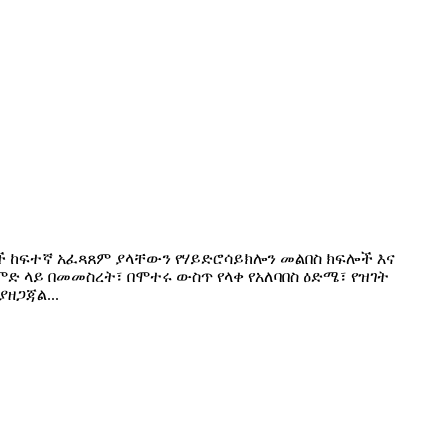
 ዘርፎች ከፍተኛ አፈጻጸም ያላቸውን የሃይድሮሳይክሎን መልበስ ክፍሎች እና
 ላይ በመመስረት፣ በሞተሩ ውስጥ የላቀ የአለባበስ ዕድሜ፣ የዝገት
ዘጋጃል...