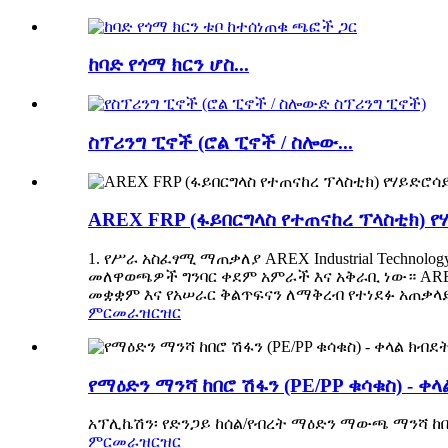
ከባድ የጎማ ክርን ሆስ...
ስፕሪንግ ፒኖች (ሮል ፒኖች / ስሎው...
AREX FRP (ፋይበርግላስ የተጠናከረ ፕላስቲክ)
1. የሥራ አስፈፃሚ ማጠቃለያ AREX Industrial Techno
መለዋወጫዎች ግንባር ቀደም አምራች እና አቅራቢ ነው። ARE
መቋቋም እና የአሠራር ቅልጥፍናን ለማቅረብ የተነደፉ አጠቃላይ 
ምርመራ
ዝርዝር
የማዕድን ማንሻ ከበሮ ሽፋን (PE/PP ቁሳቁስ) - ቀ
አፕሊኬሽን፡ የድንጋይ ከሰል/የብረት ማዕድን ማውጫ ማንሻ ከበ
ምርመራ
ዝርዝር