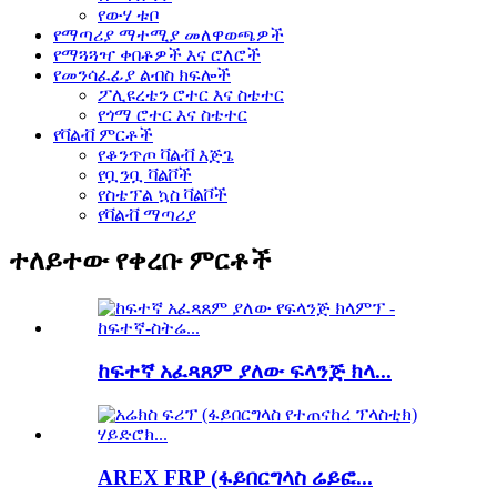
የውሃ ቱቦ
የማጣሪያ ማተሚያ መለዋወጫዎች
የማጓጓዣ ቀበቶዎች እና ሮለሮች
የመንሳፈፊያ ልብስ ክፍሎች
ፖሊዩረቴን ሮተር እና ስቴተር
የጎማ ሮተር እና ስቴተር
የቫልቭ ምርቶች
የቆንጥጦ ቫልቭ እጅጌ
የቧንቧ ቫልቮች
የስቴፕል ኳስ ቫልቮች
የቫልቭ ማጣሪያ
ተለይተው የቀረቡ ምርቶች
ከፍተኛ አፈጻጸም ያለው ፍላንጅ ክላ...
AREX FRP (ፋይበርግላስ ሬይፎ...