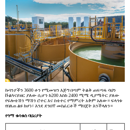
ኩባንያችን 3600 ቶን የሚመዝን እጅግ በጣም ትልቅ ጠፍጣፋ ሳህን
ቩልካናይዘር ያለው ሲሆን ከ200 እስከ 2400 ሚሜ ዲያሜትር ያለው
የፍሎቴሽን ማሽን ሮተር እና ስቴተር የማምረት አቅም አለው። ፍላጎቱ
የበለጠ ልዩ ከሆነ፣ እንደ ደንበኛ መስፈርቶች ማበጀት እንችላለን።
የጎማ ቁሳቁስ ባህሪያት