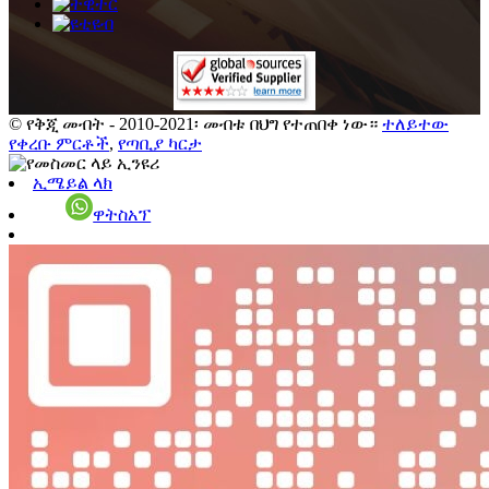
© የቅጂ መብት - 2010-2021፡ መብቱ በህግ የተጠበቀ ነው።
ተለይተው
የቀረቡ ምርቶች
,
የጣቢያ ካርታ
ኢሜይል ላክ
ዋትስአፕ