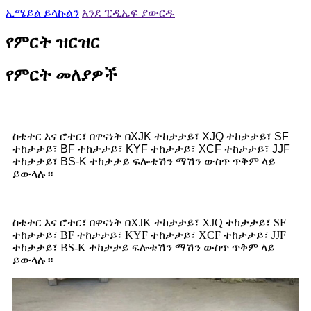
ኢሜይል ይላኩልን
እንደ ፒዲኤፍ ያውርዱ
የምርት ዝርዝር
የምርት መለያዎች
ስቴተር እና ሮተር፣ በዋናነት በXJK ተከታታይ፣ XJQ ተከታታይ፣ SF
ተከታታይ፣ BF ተከታታይ፣ KYF ተከታታይ፣ XCF ተከታታይ፣ JJF
ተከታታይ፣ BS-K ተከታታይ ፍሎቴሽን ማሽን ውስጥ ጥቅም ላይ
ይውላሉ።
ስቴተር እና ሮተር፣ በዋናነት በXJK ተከታታይ፣ XJQ ተከታታይ፣ SF
ተከታታይ፣ BF ተከታታይ፣ KYF ተከታታይ፣ XCF ተከታታይ፣ JJF
ተከታታይ፣ BS-K ተከታታይ ፍሎቴሽን ማሽን ውስጥ ጥቅም ላይ
ይውላሉ።