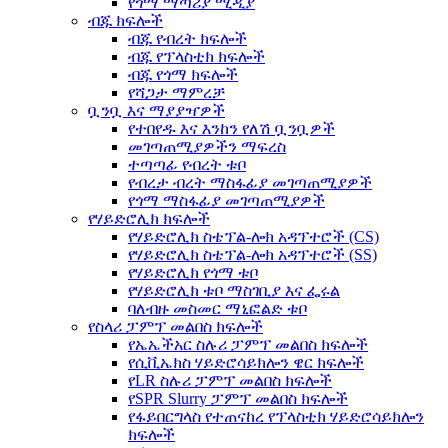
የጎማ ማጣሪያ ሚዲያ
ብጁ ክፍሎች
ብጁ የብረት ክፍሎች
ብጁ የፕላስቲክ ክፍሎች
ብጁ የጎማ ክፍሎች
የሻጋታ ማምረቻ
ቧንቧ እና ማያያዣዎች
የተበየዱ እና እንከን የለሽ ቧንቧዎች
መገጣጠሚያዎችን ማፍረስ
ተጣጣፊ የብረት ቱቦ
የብረታ ብረት ማስፋፊያ መገጣጠሚያዎች
የጎማ ማስፋፊያ መገጣጠሚያዎች
የሃይድሮሊክ ክፍሎች
የሃይድሮሊክ ስቴፕል-ሎክ አዳፕተሮች (CS)
የሃይድሮሊክ ስቴፕል-ሎክ አዳፕተሮች (SS)
የሃይድሮሊክ የጎማ ቱቦ
የሃይድሮሊክ ቱቦ ማስገቢያ እና ፌሩል
ባለብዙ መስመር ማኒፎልድ ቱቦ
የስላሪ ፓምፕ መልበስ ክፍሎች
የኤኤችአር ስሉሪ ፓምፕ መልበስ ክፍሎች
የሲቪኤክስ ሃይድሮሳይክሎን ዌር ክፍሎች
የLR ስሉሪ ፓምፕ መልበስ ክፍሎች
የSPR Slurry ፓምፕ መልበስ ክፍሎች
የፋይበርግላስ የተጠናከረ የፕላስቲክ ሃይድሮሳይክሎን
ክፍሎች