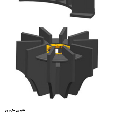
የብረት አጽም