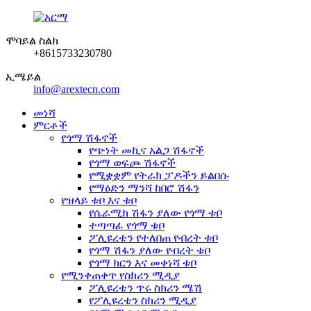
ሞባይል ስልክ
+8615733230780
ኢሜይል
info@arextecn.com
መነሻ
ምርቶች
የጎማ ሽፋኖች
የጭነት መኪና አልጋ ሽፋኖች
የጎማ ወፍጮ ሽፋኖች
የሚቋቋም የትራክ ፓዶችን ይልበሱ
የማዕድን ማንሻ ከበሮ ሽፋን
የዝላይ ቱቦ እና ቱቦ
የሴራሚክ ሽፋን ያለው የጎማ ቱቦ
ተጣጣፊ የጎማ ቱቦ
ፖሊዩረቴን የተለበጠ የብረት ቱቦ
የጎማ ሽፋን ያለው የብረት ቱቦ
የጎማ ክርን እና መቀነሻ ቱቦ
የሚንቀጠቀጥ የስክሪን ሚዲያ
ፖሊዩረቴን ጥሩ ስክሪን ሜሽ
የፖሊዩረቴን ስክሪን ሚዲያ