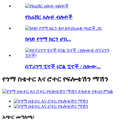
የክሬሸር አሎይ ብሎኮች
ከባድ የጎማ ክርን ሆስ...
ስፕሪንግ ፒኖች (ሮል ፒኖች / ስሎው...
የጎማ ስቴተር እና ሮተር የፍሎቴሽን ማሽን
አጭር መግለጫ፡