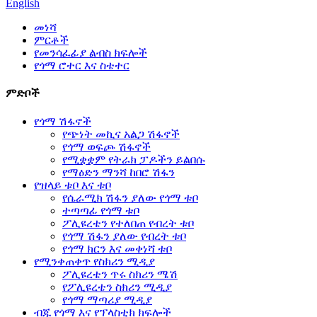
English
መነሻ
ምርቶች
የመንሳፈፊያ ልብስ ክፍሎች
የጎማ ሮተር እና ስቴተር
ምድቦች
የጎማ ሽፋኖች
የጭነት መኪና አልጋ ሽፋኖች
የጎማ ወፍጮ ሽፋኖች
የሚቋቋም የትራክ ፓዶችን ይልበሱ
የማዕድን ማንሻ ከበሮ ሽፋን
የዝላይ ቱቦ እና ቱቦ
የሴራሚክ ሽፋን ያለው የጎማ ቱቦ
ተጣጣፊ የጎማ ቱቦ
ፖሊዩረቴን የተለበጠ የብረት ቱቦ
የጎማ ሽፋን ያለው የብረት ቱቦ
የጎማ ክርን እና መቀነሻ ቱቦ
የሚንቀጠቀጥ የስክሪን ሚዲያ
ፖሊዩረቴን ጥሩ ስክሪን ሜሽ
የፖሊዩረቴን ስክሪን ሚዲያ
የጎማ ማጣሪያ ሚዲያ
ብጁ የጎማ እና የፕላስቲክ ክፍሎች