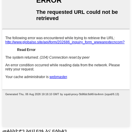
መልእክትዎን እዚህ ይፃፉ እና ይላኩልን