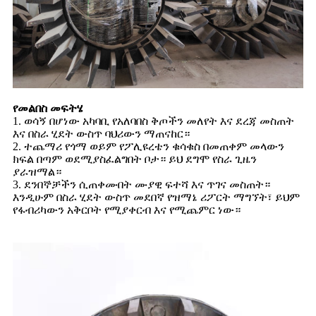
የመልበስ መፍትሄ
1. ወሳኝ በሆነው አካባቢ የአለባበስ ቅጦችን መለየት እና ደረጃ መስጠት
እና በስራ ሂደት ውስጥ ባህሪውን ማጠናከር።
2. ተጨማሪ የጎማ ወይም የፖሊዩረቴን ቁሳቁስ በመጠቀም መላውን
ክፍል በጣም ወደሚያስፈልግበት ቦታ። ይህ ደግሞ የስራ ጊዜን
ያራዝማል።
3. ደንበኞቻችን ሲጠቀሙበት ሙያዊ ፍተሻ እና ጥገና መስጠት።
እንዲሁም በስራ ሂደት ውስጥ መደበኛ የዝማኔ ሪፖርት ማግኘት፣ ይህም
የፋብሪካውን አቅርቦት የሚያቀርብ እና የሚጨምር ነው።