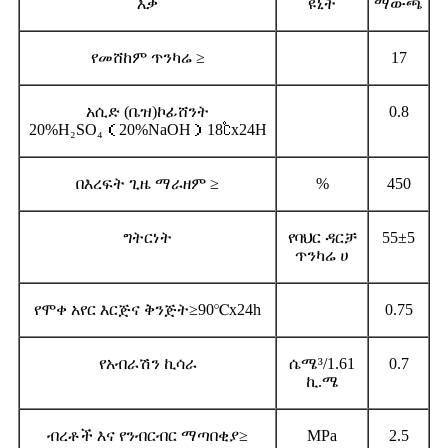
እቃ
ዩኒት
ማውጫ
የመሸከም ጥንካሬ ≥
17
አሲድ (ቤዝ)ኮፊሸንት
0.8
20%H₂SO₄（20%NaOH）18℃x24H
በእረፍት ጊዜ ማራዘም ≥
%
450
ግትርነት
የባህር ዳርቻ
55±5
ጥንካሬ ሀ
የሞቀ አየር እርጅና ቅንጅት≥90℃x24h
0.75
የአብራሽን ኪሳራ
ሴሜ³/1.61
0.7
ኪ.ሜ
ብረቶች እና የንብርብር ማጣበቂያ≥
MPa
2.5