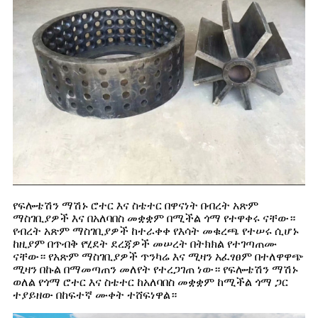
የፍሎቴሽን ማሽኑ ሮተር እና ስቴተር በዋናነት በብረት አጽም
ማስገቢያዎች እና በአለባበስ መቋቋም በሚችል ጎማ የተዋቀሩ ናቸው።
የብረት አጽም ማስገቢያዎች ከተራቀቀ የእሳት መቁረጫ የተሠሩ ሲሆኑ
ከዚያም በጥብቅ የሂደት ደረጃዎች መሠረት በትክክል የተገጣጠሙ
ናቸው። የአጽም ማስገቢያዎች ጥንካሬ እና ሚዛን አፈፃፀም በተለዋዋጭ
ሚዛን በኩል በማመጣጠን መለየት የተረጋገጠ ነው። የፍሎቴሽን ማሽኑ
ወለል የጎማ ሮተር እና ስቴተር ከአለባበስ መቋቋም ከሚችል ጎማ ጋር
ተያይዘው በከፍተኛ ሙቀት ተሸፍነዋል።