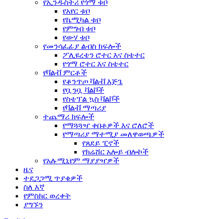
የኢንዱስትሪ የጎማ ቱቦ
የአየር ቱቦ
የኬሚካል ቱቦ
የምግብ ቱቦ
የውሃ ቱቦ
የመንሳፈፊያ ልብስ ክፍሎች
ፖሊዩረቴን ሮተር እና ስቴተር
የጎማ ሮተር እና ስቴተር
የቫልቭ ምርቶች
የቆንጥጦ ቫልቭ እጅጌ
የቧንቧ ቫልቮች
የስቴፕል ኳስ ቫልቮች
የቫልቭ ማጣሪያ
ተጨማሪ ክፍሎች
የማጓጓዣ ቀበቶዎች እና ሮለሮች
የማጣሪያ ማተሚያ መለዋወጫዎች
የጸደይ ፒኖች
የክሬሸር አሎይ ብሎኮች
የአሉሚኒየም ማያያዣዎች
ዜና
ተደጋጋሚ ጥያቄዎች
ስለ እኛ
የምስክር ወረቀት
ያግኙን