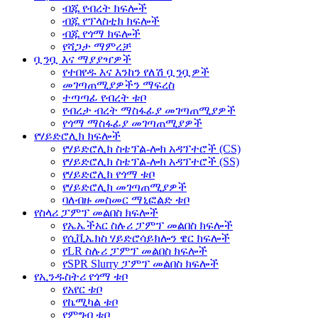
ብጁ የብረት ክፍሎች
ብጁ የፕላስቲክ ክፍሎች
ብጁ የጎማ ክፍሎች
የሻጋታ ማምረቻ
ቧንቧ እና ማያያዣዎች
የተበየዱ እና እንከን የለሽ ቧንቧዎች
መገጣጠሚያዎችን ማፍረስ
ተጣጣፊ የብረት ቱቦ
የብረታ ብረት ማስፋፊያ መገጣጠሚያዎች
የጎማ ማስፋፊያ መገጣጠሚያዎች
የሃይድሮሊክ ክፍሎች
የሃይድሮሊክ ስቴፕል-ሎክ አዳፕተሮች (CS)
የሃይድሮሊክ ስቴፕል-ሎክ አዳፕተሮች (SS)
የሃይድሮሊክ የጎማ ቱቦ
የሃይድሮሊክ መገጣጠሚያዎች
ባለብዙ መስመር ማኒፎልድ ቱቦ
የስላሪ ፓምፕ መልበስ ክፍሎች
የኤኤችአር ስሉሪ ፓምፕ መልበስ ክፍሎች
የሲቪኤክስ ሃይድሮሳይክሎን ዌር ክፍሎች
የLR ስሉሪ ፓምፕ መልበስ ክፍሎች
የSPR Slurry ፓምፕ መልበስ ክፍሎች
የኢንዱስትሪ የጎማ ቱቦ
የአየር ቱቦ
የኬሚካል ቱቦ
የምግብ ቱቦ