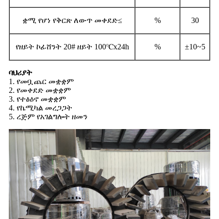
ቋሚ የሆነ የቅርጽ ለውጥ መቀደድ≤
%
30
የዘይት ኮፊሸንት 20# ዘይት 100℃x24h
%
±10~5
ባህሪያት
1. የመቧጨር መቋቋም
2. የመቀደድ መቋቋም
3. የተፅዕኖ መቋቋም
4. የኬሚካል መረጋጋት
5. ረጅም የአገልግሎት ዘመን