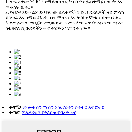
1. ጥሬ እቃው 3CR12 የማይዝግ ብረት ቦሶችን ይጠቀማል፣ ዝገት እና
መቆለፍ ሲኖር።
2. የብየዳ ሂደት ልምድ ባላቸው ሰራተኞች በ ISO ደረጃዎች ላይ ምላሽ
ይሰጣል እና በሚቦርሹበት ጊዜ ሚዛኑን እና ትክክለኛነቱን ይጠብቃል።
3. የሥራውን ማበጀት የሚወሰነው በደንበኛው ፍላጎት ላይ ነው ወይም
ከቴክኖሎጂ ቡድናችን መፍትሄውን ማግኘት ነው።
ቀዳሚ፡
የፍሎቴሽን ማሽን ፖሊዩረቴን ስቴተር እና ሮተር
ቀጣይ፡
ፖሊዩረቴን የተለበጠ የብረት ቱቦ