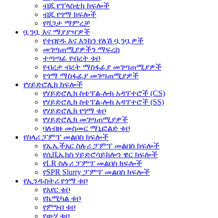
ብጁ የፕላስቲክ ክፍሎች
ብጁ የጎማ ክፍሎች
የሻጋታ ማምረቻ
ቧንቧ እና ማያያዣዎች
የተበየዱ እና እንከን የለሽ ቧንቧዎች
መገጣጠሚያዎችን ማፍረስ
ተጣጣፊ የብረት ቱቦ
የብረታ ብረት ማስፋፊያ መገጣጠሚያዎች
የጎማ ማስፋፊያ መገጣጠሚያዎች
የሃይድሮሊክ ክፍሎች
የሃይድሮሊክ ስቴፕል-ሎክ አዳፕተሮች (CS)
የሃይድሮሊክ ስቴፕል-ሎክ አዳፕተሮች (SS)
የሃይድሮሊክ የጎማ ቱቦ
የሃይድሮሊክ መገጣጠሚያዎች
ባለብዙ መስመር ማኒፎልድ ቱቦ
የስላሪ ፓምፕ መልበስ ክፍሎች
የኤኤችአር ስሉሪ ፓምፕ መልበስ ክፍሎች
የሲቪኤክስ ሃይድሮሳይክሎን ዌር ክፍሎች
የLR ስሉሪ ፓምፕ መልበስ ክፍሎች
የSPR Slurry ፓምፕ መልበስ ክፍሎች
የኢንዱስትሪ የጎማ ቱቦ
የአየር ቱቦ
የኬሚካል ቱቦ
የምግብ ቱቦ
የውሃ ቱቦ