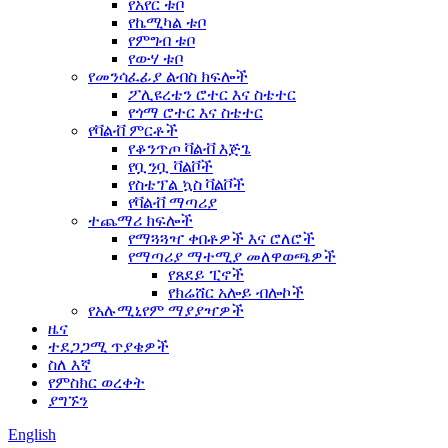
የአየር ቱቦ
የኬሚካል ቱቦ
የምግብ ቱቦ
የውሃ ቱቦ
የመንሳፈፊያ ልብስ ክፍሎች
ፖሊዩረቴን ሮተር እና ስቴተር
የጎማ ሮተር እና ስቴተር
የቫልቭ ምርቶች
የቆንጥጦ ቫልቭ እጅጌ
የቧንቧ ቫልቮች
የስቴፕል ኳስ ቫልቮች
የቫልቭ ማጣሪያ
ተጨማሪ ክፍሎች
የማጓጓዣ ቀበቶዎች እና ሮለሮች
የማጣሪያ ማተሚያ መለዋወጫዎች
የጸደይ ፒኖች
የክሬሸር አሎይ ብሎኮች
የአሉሚኒየም ማያያዣዎች
ዜና
ተደጋጋሚ ጥያቄዎች
ስለ እኛ
የምስክር ወረቀት
ያግኙን
English