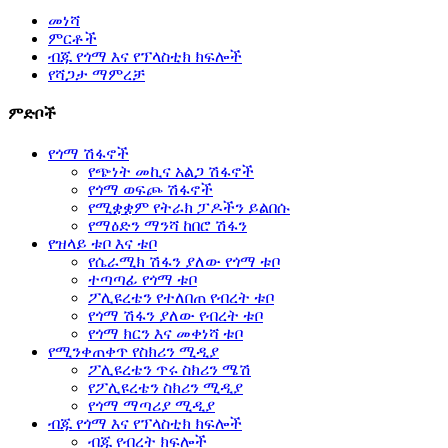
መነሻ
ምርቶች
ብጁ የጎማ እና የፕላስቲክ ክፍሎች
የሻጋታ ማምረቻ
ምድቦች
የጎማ ሽፋኖች
የጭነት መኪና አልጋ ሽፋኖች
የጎማ ወፍጮ ሽፋኖች
የሚቋቋም የትራክ ፓዶችን ይልበሱ
የማዕድን ማንሻ ከበሮ ሽፋን
የዝላይ ቱቦ እና ቱቦ
የሴራሚክ ሽፋን ያለው የጎማ ቱቦ
ተጣጣፊ የጎማ ቱቦ
ፖሊዩረቴን የተለበጠ የብረት ቱቦ
የጎማ ሽፋን ያለው የብረት ቱቦ
የጎማ ክርን እና መቀነሻ ቱቦ
የሚንቀጠቀጥ የስክሪን ሚዲያ
ፖሊዩረቴን ጥሩ ስክሪን ሜሽ
የፖሊዩረቴን ስክሪን ሚዲያ
የጎማ ማጣሪያ ሚዲያ
ብጁ የጎማ እና የፕላስቲክ ክፍሎች
ብጁ የብረት ክፍሎች