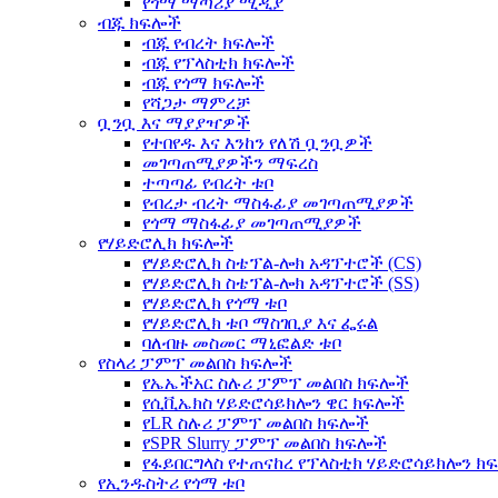
የጎማ ማጣሪያ ሚዲያ
ብጁ ክፍሎች
ብጁ የብረት ክፍሎች
ብጁ የፕላስቲክ ክፍሎች
ብጁ የጎማ ክፍሎች
የሻጋታ ማምረቻ
ቧንቧ እና ማያያዣዎች
የተበየዱ እና እንከን የለሽ ቧንቧዎች
መገጣጠሚያዎችን ማፍረስ
ተጣጣፊ የብረት ቱቦ
የብረታ ብረት ማስፋፊያ መገጣጠሚያዎች
የጎማ ማስፋፊያ መገጣጠሚያዎች
የሃይድሮሊክ ክፍሎች
የሃይድሮሊክ ስቴፕል-ሎክ አዳፕተሮች (CS)
የሃይድሮሊክ ስቴፕል-ሎክ አዳፕተሮች (SS)
የሃይድሮሊክ የጎማ ቱቦ
የሃይድሮሊክ ቱቦ ማስገቢያ እና ፌሩል
ባለብዙ መስመር ማኒፎልድ ቱቦ
የስላሪ ፓምፕ መልበስ ክፍሎች
የኤኤችአር ስሉሪ ፓምፕ መልበስ ክፍሎች
የሲቪኤክስ ሃይድሮሳይክሎን ዌር ክፍሎች
የLR ስሉሪ ፓምፕ መልበስ ክፍሎች
የSPR Slurry ፓምፕ መልበስ ክፍሎች
የፋይበርግላስ የተጠናከረ የፕላስቲክ ሃይድሮሳይክሎን ክ
የኢንዱስትሪ የጎማ ቱቦ