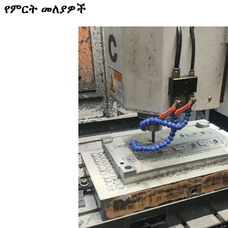
የምርት መለያዎች