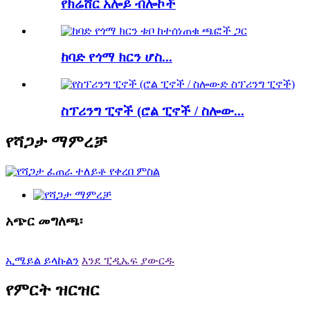
የክሬሸር አሎይ ብሎኮች
ከባድ የጎማ ክርን ሆስ...
ስፕሪንግ ፒኖች (ሮል ፒኖች / ስሎው...
የሻጋታ ማምረቻ
አጭር መግለጫ፡
ኢሜይል ይላኩልን
እንደ ፒዲኤፍ ያውርዱ
የምርት ዝርዝር