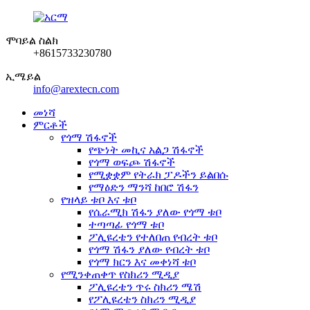
ሞባይል ስልክ
+8615733230780
ኢሜይል
info@arextecn.com
መነሻ
ምርቶች
የጎማ ሽፋኖች
የጭነት መኪና አልጋ ሽፋኖች
የጎማ ወፍጮ ሽፋኖች
የሚቋቋም የትራክ ፓዶችን ይልበሱ
የማዕድን ማንሻ ከበሮ ሽፋን
የዝላይ ቱቦ እና ቱቦ
የሴራሚክ ሽፋን ያለው የጎማ ቱቦ
ተጣጣፊ የጎማ ቱቦ
ፖሊዩረቴን የተለበጠ የብረት ቱቦ
የጎማ ሽፋን ያለው የብረት ቱቦ
የጎማ ክርን እና መቀነሻ ቱቦ
የሚንቀጠቀጥ የስክሪን ሚዲያ
ፖሊዩረቴን ጥሩ ስክሪን ሜሽ
የፖሊዩረቴን ስክሪን ሚዲያ