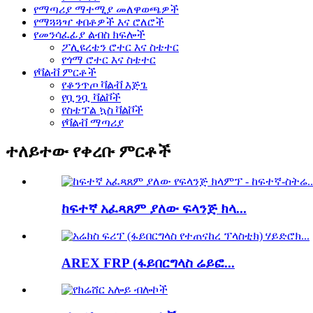
የማጣሪያ ማተሚያ መለዋወጫዎች
የማጓጓዣ ቀበቶዎች እና ሮለሮች
የመንሳፈፊያ ልብስ ክፍሎች
ፖሊዩረቴን ሮተር እና ስቴተር
የጎማ ሮተር እና ስቴተር
የቫልቭ ምርቶች
የቆንጥጦ ቫልቭ እጅጌ
የቧንቧ ቫልቮች
የስቴፕል ኳስ ቫልቮች
የቫልቭ ማጣሪያ
ተለይተው የቀረቡ ምርቶች
ከፍተኛ አፈጻጸም ያለው ፍላንጅ ክላ...
AREX FRP (ፋይበርግላስ ሬይፎ...