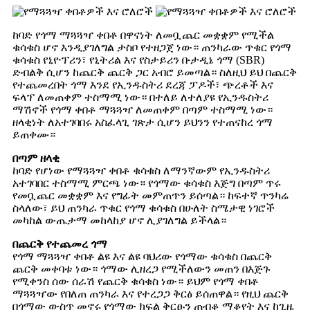
ከባድ የጎማ ማጓጓዣ ቀበቶ በዋናነት ለመቧጨር መቋቋም የሚችል
ቁሳቁስ ሆኖ እንዲያገለግል ታስቦ የተዘጋጀ ነው። ጠንካራው ጥቁር የጎማ
ቁሳቁስ የኒዮፕሪን፣ የኒትሪል እና የስታይሪን ቡታዲኔ ጎማ (SBR)
ድብልቅ ሲሆን ከጨርቅ ጨርቅ ጋር አብሮ ይመጣል። ስለዚህ ይህ በጨርቅ
የተጨመረበት ጎማ እንደ የኢንዱስትሪ ደረጃ ፓዶች፣ ጭረቶች እና
ፍላፕ ለመጠቀም ተስማሚ ነው። በተለይ ለተለያዩ የኢንዱስትሪ
ማሽኖች የጎማ ቀበቶ ማጓጓዣ ለመጠቀም በጣም ተስማሚ ነው።
ዘላቂነት ለአተገባበሩ አስፈላጊ ገጽታ ሲሆን ይህንን የተጠናከረ ጎማ
ይጠቀሙ።
በጣም ዘላቂ
ከባድ የሆነው የማጓጓዣ ቀበቶ ቁሳቁስ ለማንኛውም የኢንዱስትሪ
አተገባበር ተስማሚ ምርጫ ነው። የጎማው ቁሳቁስ እጅግ በጣም ጥሩ
የመቧጨር መቋቋም እና የግፊት መምጠጥን ይሰጣል። ከፍተኛ ጥንካሬ
ስላለው፣ ይህ ጠንካራ ጥቁር የጎማ ቁሳቁስ በሁለት ስሜታዊ ነገሮች
መካከል ውጤታማ መከላከያ ሆኖ ሊያገለግል ይችላል።
በጨርቅ የተጨመረ ጎማ
የጎማ ማጓጓዣ ቀበቶ ልዩ እና ልዩ ባህሪው የጎማው ቁሳቁስ በጨርቅ
ጨርቅ መቀባቱ ነው። ጎማው ሊዘረጋ የሚችለውን መጠን በእጅጉ
የሚቀንስ ሰው ሰራሽ የጨርቅ ቁሳቁስ ነው። ይህም የጎማ ቀበቶ
ማጓጓዣው የበለጠ ጠንካራ እና የተረጋጋ ቅርፅ ይሰጠዋል። የዚህ ጨርቅ
በጎማው ውስጥ መኖሩ የጎማው ክፍል ቅርፁን ጠብቆ ማቆየት እና ከጊዜ