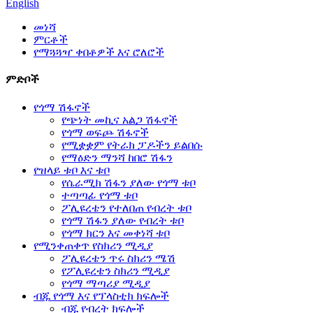
English
መነሻ
ምርቶች
የማጓጓዣ ቀበቶዎች እና ሮለሮች
ምድቦች
የጎማ ሽፋኖች
የጭነት መኪና አልጋ ሽፋኖች
የጎማ ወፍጮ ሽፋኖች
የሚቋቋም የትራክ ፓዶችን ይልበሱ
የማዕድን ማንሻ ከበሮ ሽፋን
የዝላይ ቱቦ እና ቱቦ
የሴራሚክ ሽፋን ያለው የጎማ ቱቦ
ተጣጣፊ የጎማ ቱቦ
ፖሊዩረቴን የተለበጠ የብረት ቱቦ
የጎማ ሽፋን ያለው የብረት ቱቦ
የጎማ ክርን እና መቀነሻ ቱቦ
የሚንቀጠቀጥ የስክሪን ሚዲያ
ፖሊዩረቴን ጥሩ ስክሪን ሜሽ
የፖሊዩረቴን ስክሪን ሚዲያ
የጎማ ማጣሪያ ሚዲያ
ብጁ የጎማ እና የፕላስቲክ ክፍሎች
ብጁ የብረት ክፍሎች