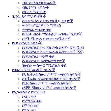
ብጁ የፕላስቲክ ክፍሎች
ብጁ የጎማ ክፍሎች
የሻጋታ ማምረቻ
ቧንቧ እና ማያያዣዎች
የተበየዱ እና እንከን የለሽ ቧንቧዎች
መገጣጠሚያዎችን ማፍረስ
ተጣጣፊ የብረት ቱቦ
የብረታ ብረት ማስፋፊያ መገጣጠሚያዎች
የጎማ ማስፋፊያ መገጣጠሚያዎች
የሃይድሮሊክ ክፍሎች
የሃይድሮሊክ ስቴፕል-ሎክ አዳፕተሮች (CS)
የሃይድሮሊክ ስቴፕል-ሎክ አዳፕተሮች (SS)
የሃይድሮሊክ የጎማ ቱቦ
የሃይድሮሊክ መገጣጠሚያዎች
ባለብዙ መስመር ማኒፎልድ ቱቦ
የስላሪ ፓምፕ መልበስ ክፍሎች
የኤኤችአር ስሉሪ ፓምፕ መልበስ ክፍሎች
የሲቪኤክስ ሃይድሮሳይክሎን ዌር ክፍሎች
የLR ስሉሪ ፓምፕ መልበስ ክፍሎች
የSPR Slurry ፓምፕ መልበስ ክፍሎች
የኢንዱስትሪ የጎማ ቱቦ
የአየር ቱቦ
የኬሚካል ቱቦ
የምግብ ቱቦ
የውሃ ቱቦ