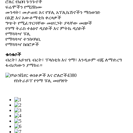
ሮለር የአበባ ጉንጉኖች
ፍሬሞችን የሚሸከሙ
መንዳት፣ መታጠፍ እና የፑሊ አፕሊኬሽኖችን ማስወገድ
በእጅ እና አውቶማቲክ ቀረጻዎች
ግጭት የሚፈጥርባቸው መዘናጋት ያላቸው መዘዞች
የጎማ ትራስ ተፅዕኖ ዲስኮች እና ምትኬ ዲስኮች
የማጓጓዣ ፑሊ
የማጓጓዣ ተንከባካቢ
የማጓጓዣ ከበሮዎች
ቁሳቁሶች
ብረት፣ አይዝጌ ብረት፣ ፕላስቲክ እና ጎማ፣ እንዲሁም ብጁ ለማድረግ
ፋብሪካውን ያማክሩ።
የስትራይፕ የጎማ ፑሊ መዘግየት