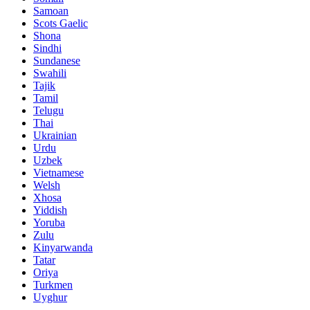
Samoan
Scots Gaelic
Shona
Sindhi
Sundanese
Swahili
Tajik
Tamil
Telugu
Thai
Ukrainian
Urdu
Uzbek
Vietnamese
Welsh
Xhosa
Yiddish
Yoruba
Zulu
Kinyarwanda
Tatar
Oriya
Turkmen
Uyghur