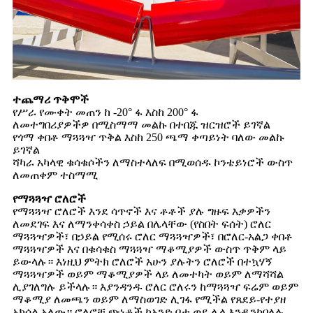
ተጨማሪ ጥቅሞች
የሥራ የሙቀት መጠን ከ -20° ፋ እስከ 200° ፋ
ለመተግበሪያዎችዎ በሚስማማ መልኩ በተበጁ ዝርዝሮች ይገኛል
የጎማ ቀበቶ ማጓጓዣ ጥቅል እስከ 250 ጫማ ቀጣይነት ባለው መልኩ
ይገኛል
ሻካራ አካላዊ ቁሳቁሶችን ለማስተላለፍ በሚወሰዱ ኮንቴይነሮች ውስጥ
ለመጠቀም ተስማሚ
የማጓጓዣ ሮለሮች
የማጓጓዣ ሮለሮች እንደ ሳጥኖች እና ቶቶች ያሉ ግዙፍ እቃዎችን
ለመደገፍ እና ለማንቀሳቀስ ኃይል በሌላቸው (የስበት ፍሰት) ሮለር
ማጓጓዣዎች፣ በኃይል የሚሰሩ ሮለር ማጓጓዣዎች፣ በሮለር-አልጋ ቀበቶ
ማጓጓዣዎች እና በቁሳቁስ ማጓጓዣ ማቆሚያዎች ውስጥ ጥቅም ላይ
ይውላሉ። እነዚህ ምትክ ሮለሮች አሁን ያሉትን ሮለሮች በተኳሃኝ
ማጓጓዣዎች ወይም ማቆሚያዎች ላይ ለመተካት ወይም ለማሻሻል
ሊያገለግሉ ይችላሉ። እያንዳንዱ ሮለር ሮለሩን ከማጓጓዣ ፍሬም ወይም
ማቆሚያ ለመጫን ወይም ለማስወገድ ሊገፋ የሚችል የጸደይ-የተያዘ
አክሰል አለው። ሮለሮቹ ጭነቶች ከአንድ ቦታ ወደ ሌላ እንዲንከባለሉ