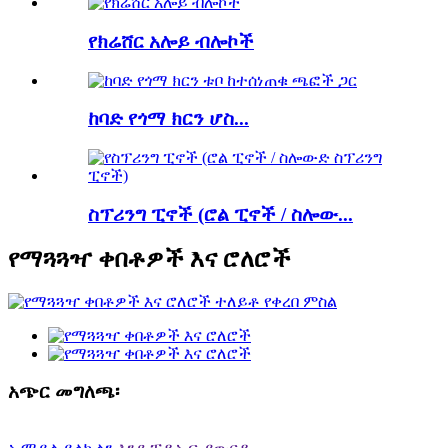
የክሬሸር አሎይ ብሎኮች
ከባድ የጎማ ክርን ሆስ...
ስፕሪንግ ፒኖች (ሮል ፒኖች / ስሎው...
የማጓጓዣ ቀበቶዎች እና ሮለሮች
አጭር መግለጫ፡