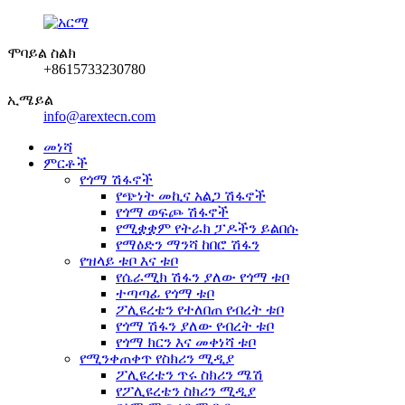
ሞባይል ስልክ
+8615733230780
ኢሜይል
info@arextecn.com
መነሻ
ምርቶች
የጎማ ሽፋኖች
የጭነት መኪና አልጋ ሽፋኖች
የጎማ ወፍጮ ሽፋኖች
የሚቋቋም የትራክ ፓዶችን ይልበሱ
የማዕድን ማንሻ ከበሮ ሽፋን
የዝላይ ቱቦ እና ቱቦ
የሴራሚክ ሽፋን ያለው የጎማ ቱቦ
ተጣጣፊ የጎማ ቱቦ
ፖሊዩረቴን የተለበጠ የብረት ቱቦ
የጎማ ሽፋን ያለው የብረት ቱቦ
የጎማ ክርን እና መቀነሻ ቱቦ
የሚንቀጠቀጥ የስክሪን ሚዲያ
ፖሊዩረቴን ጥሩ ስክሪን ሜሽ
የፖሊዩረቴን ስክሪን ሚዲያ