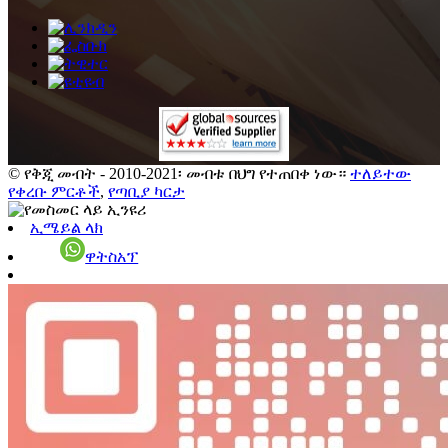
© የቅጂ መብት - 2010-2021፡ መብቱ በህግ የተጠበቀ ነው።
ተለይተው
የቀረቡ ምርቶች
,
የጣቢያ ካርታ
ኢሜይል ላክ
ዋትስአፕ