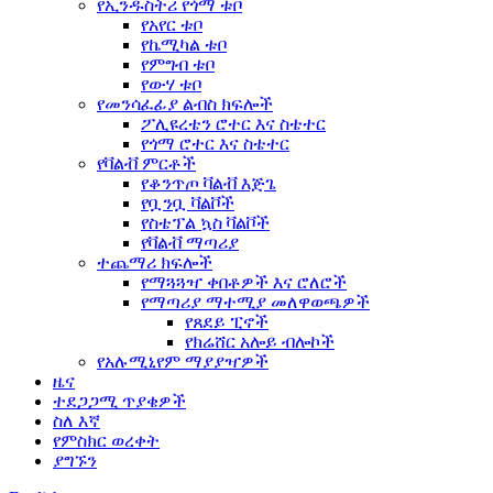
የኢንዱስትሪ የጎማ ቱቦ
የአየር ቱቦ
የኬሚካል ቱቦ
የምግብ ቱቦ
የውሃ ቱቦ
የመንሳፈፊያ ልብስ ክፍሎች
ፖሊዩረቴን ሮተር እና ስቴተር
የጎማ ሮተር እና ስቴተር
የቫልቭ ምርቶች
የቆንጥጦ ቫልቭ እጅጌ
የቧንቧ ቫልቮች
የስቴፕል ኳስ ቫልቮች
የቫልቭ ማጣሪያ
ተጨማሪ ክፍሎች
የማጓጓዣ ቀበቶዎች እና ሮለሮች
የማጣሪያ ማተሚያ መለዋወጫዎች
የጸደይ ፒኖች
የክሬሸር አሎይ ብሎኮች
የአሉሚኒየም ማያያዣዎች
ዜና
ተደጋጋሚ ጥያቄዎች
ስለ እኛ
የምስክር ወረቀት
ያግኙን