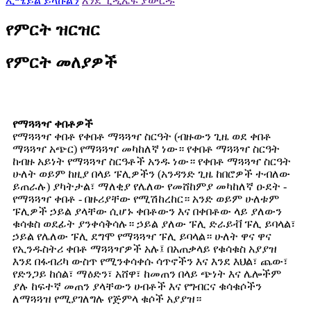
ኢሜይል ይላኩልን
እንደ ፒዲኤፍ ያውርዱ
የምርት ዝርዝር
የምርት መለያዎች
የማጓጓዣ ቀበቶዎች
የማጓጓዣ ቀበቶ የቀበቶ ማጓጓዣ ስርዓት (ብዙውን ጊዜ ወደ ቀበቶ
ማጓጓዣ አጭር) የማጓጓዣ መካከለኛ ነው። የቀበቶ ማጓጓዣ ስርዓት
ከብዙ አይነት የማጓጓዣ ስርዓቶች አንዱ ነው። የቀበቶ ማጓጓዣ ስርዓት
ሁለት ወይም ከዚያ በላይ ፑሊዎችን (አንዳንድ ጊዜ ከበሮዎች ተብለው
ይጠራሉ) ያካትታል፣ ማለቂያ የሌለው የመሸከምያ መካከለኛ ዑደት -
የማጓጓዣ ቀበቶ - በዙሪያቸው የሚሽከረከር። አንድ ወይም ሁለቱም
ፑሊዎች ኃይል ያላቸው ሲሆኑ ቀበቶውን እና በቀበቶው ላይ ያለውን
ቁሳቁስ ወደፊት ያንቀሳቅሳሉ። ኃይል ያለው ፑሊ ድራይቭ ፑሊ ይባላል፣
ኃይል የሌለው ፑሊ ደግሞ የማጓጓዣ ፑሊ ይባላል። ሁለት ዋና ዋና
የኢንዱስትሪ ቀበቶ ማጓጓዣዎች አሉ፤ በአጠቃላይ የቁሳቁስ አያያዝ
እንደ በፋብሪካ ውስጥ የሚንቀሳቀሱ ሳጥኖችን እና እንደ እህል፣ ጨው፣
የድንጋይ ከሰል፣ ማዕድን፣ አሸዋ፣ ከመጠን በላይ ጭነት እና ሌሎችም
ያሉ ከፍተኛ መጠን ያላቸውን ሀብቶች እና የግብርና ቁሳቁሶችን
ለማጓጓዝ የሚያገለግሉ የጅምላ ቁሶች አያያዝ።