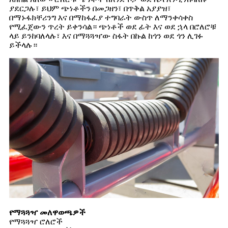
ያደርጋሉ፣ ይህም ጭነቶችን በመጋዘን፣ በጥቅል አያያዝ፣
በማኑፋክቸሪንግ እና በማከፋፈያ ተግባራት ውስጥ ለማንቀሳቀስ
የሚፈጀውን ጥረት ይቀንሳል። ጭነቶች ወደ ፊት እና ወደ ኋላ በሮለሮቹ
ላይ ይንከባለላሉ፣ እና በማጓጓዣው ስፋት በኩል ከጎን ወደ ጎን ሊገፉ
ይችላሉ።
የማጓጓዣ መለዋወጫዎች
የማጓጓዣ ሮለሮች