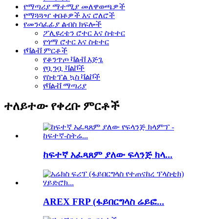
የማጣሪያ ማተሚያ መለዋወጫዎች
የማጓጓዣ ቀበቶዎች እና ሮለሮች
የመንሳፈፊያ ልብስ ክፍሎች
ፖሊዩረቴን ሮተር እና ስቴተር
የጎማ ሮተር እና ስቴተር
የቫልቭ ምርቶች
የቆንጥጦ ቫልቭ እጅጌ
የቧንቧ ቫልቮች
የስቴፕል ኳስ ቫልቮች
የቫልቭ ማጣሪያ
ተለይተው የቀረቡ ምርቶች
ከፍተኛ አፈጻጸም ያለው ፍላንጅ ክላ...
AREX FRP (ፋይበርግላስ ሬይፎ...