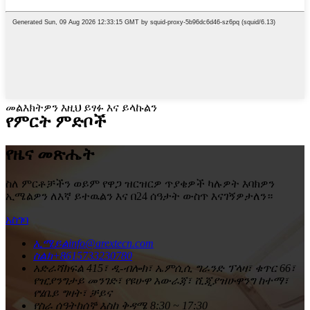
መልእክትዎን እዚህ ይፃፉ እና ይላኩልን
የምርት ምድቦች
የዜና መጽሔት
ስለ ምርቶቻችን ወይም የዋጋ ዝርዝርዎ ጥያቄዎች ካሉዎት እባክዎን
ኢሜልዎን ለእኛ ይተዉልን እና በ24 ሰዓታት ውስጥ እናገኝዎታለን።
አስገባ
ኢሜይል
info@arextecn.com
ስልክ
+8615733230780
አድራሻ
ክፍል 415፣ ዲ-ብሎክ፣ ኤምሲሲ ግራንድ ፕላዛ፣ ቁጥር 66፣
የዢያንግታይ መንገድ፣ የዩሁዋ አውራጃ፣ ሺጂያዝሁዋንግ ከተማ፣
የሄቤይ ግዛት፣ ቻይና
የስራ ሰዓት
ከሰኞ እስከ ቅዳሜ 8:30 ~ 17:30