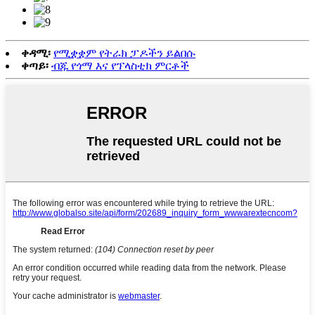
ቀዳሚ፡
የሚቋቋም የትራክ ፓዶችን ይልበሱ
ቀጣይ፡
ብጁ የጎማ እና የፕላስቲክ ምርቶች