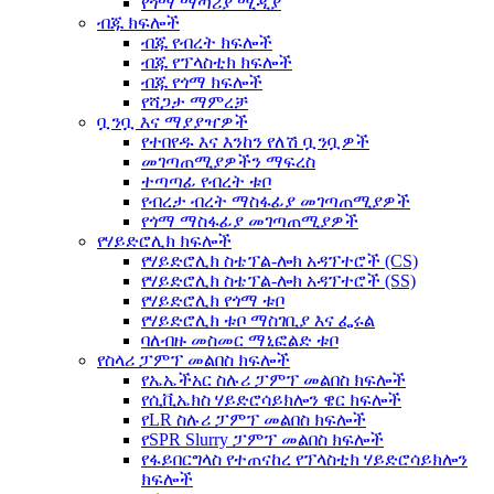
የጎማ ማጣሪያ ሚዲያ
ብጁ ክፍሎች
ብጁ የብረት ክፍሎች
ብጁ የፕላስቲክ ክፍሎች
ብጁ የጎማ ክፍሎች
የሻጋታ ማምረቻ
ቧንቧ እና ማያያዣዎች
የተበየዱ እና እንከን የለሽ ቧንቧዎች
መገጣጠሚያዎችን ማፍረስ
ተጣጣፊ የብረት ቱቦ
የብረታ ብረት ማስፋፊያ መገጣጠሚያዎች
የጎማ ማስፋፊያ መገጣጠሚያዎች
የሃይድሮሊክ ክፍሎች
የሃይድሮሊክ ስቴፕል-ሎክ አዳፕተሮች (CS)
የሃይድሮሊክ ስቴፕል-ሎክ አዳፕተሮች (SS)
የሃይድሮሊክ የጎማ ቱቦ
የሃይድሮሊክ ቱቦ ማስገቢያ እና ፌሩል
ባለብዙ መስመር ማኒፎልድ ቱቦ
የስላሪ ፓምፕ መልበስ ክፍሎች
የኤኤችአር ስሉሪ ፓምፕ መልበስ ክፍሎች
የሲቪኤክስ ሃይድሮሳይክሎን ዌር ክፍሎች
የLR ስሉሪ ፓምፕ መልበስ ክፍሎች
የSPR Slurry ፓምፕ መልበስ ክፍሎች
የፋይበርግላስ የተጠናከረ የፕላስቲክ ሃይድሮሳይክሎን
ክፍሎች