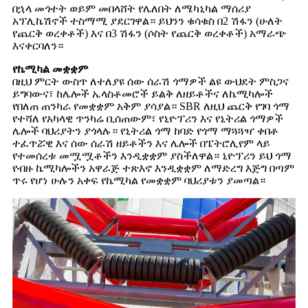
በኋላ መጎተት ወይም መበላሸት የሌለበት ለሜካኒካል ማሰሪያ
አፕሊኬሽኖች ተስማሚ ያደርገዋል። ይህንን ቁሳቁስ በ2 ሽፋን (ሁለት
የጨርቅ ወረቀቶች) እና በ3 ሽፋን (ሶስት የጨርቅ ወረቀቶች) አማራጭ
እናቀርባለን።
የኬሚካል መቋቋም
በዚህ ምርት ውስጥ ለተለያዩ ሰው ሰራሽ ጎማዎች ልዩ ውህደት ምስጋና
ይግባውና፣ ከሌሎች ኤላስቶመሮች ይልቅ ለዘይቶችና ለኬሚካሎች
የበለጠ ጠንካራ የመቋቋም አቅም ያሳያል። SBR ለዚህ ጨርቅ የገባ ጎማ
የተሻለ የአካላዊ ጥንካሬ ቢሰጠውም፣ የኒዮፕሪን እና የኒትሪል ጎማዎች
ሌሎች ባህሪያትን ያጎላሉ። የኒትሪል ጎማ ከባድ የጎማ ማጓጓዣ ቀበቶ
ተፈጥሯዊ እና ሰው ሰራሽ ዘይቶችን እና ሌሎች በፔትሮሊየም ላይ
የተመሰረቱ መሟሟቶችን እንዲቋቋም ያስችለዋል። ኒዮፕሪን ይህ ጎማ
የብዙ ኬሚካሎችን አዋራጅ ተጽእኖ እንዲቋቋም ለማድረግ እጅግ በጣም
ጥሩ የሆነ ሁሉን አቀፍ የኬሚካል የመቋቋም ባህሪያቱን ያመጣል።